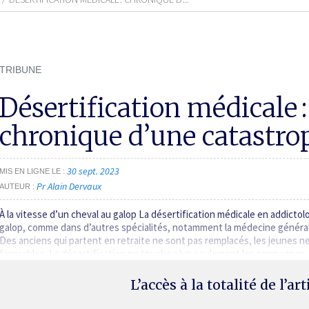
TRIBUNE
Désertification médicale :
chronique d’une catastr
30 sept. 2023
MIS EN LIGNE LE
Pr Alain Dervaux
AUTEUR
À la vitesse d’un cheval au galop La désertification médicale en addictol
galop, comme dans d’autres spécialités, notamment la médecine générale, l
Des anciens qui partent en retraite ne sont pas remplacés, les jeunes 
favorables. La désertification ne touche plus seulement les campagnes
L’accès à la totalité de l’ar