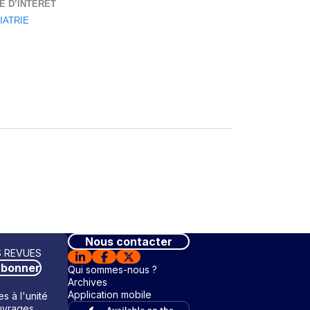
E D’INTÉRÊT
IATRIE
Nous contacter
 REVUES
abonner
Qui sommes-nous ?
Archives
Application mobile
s à l'unité
vrages