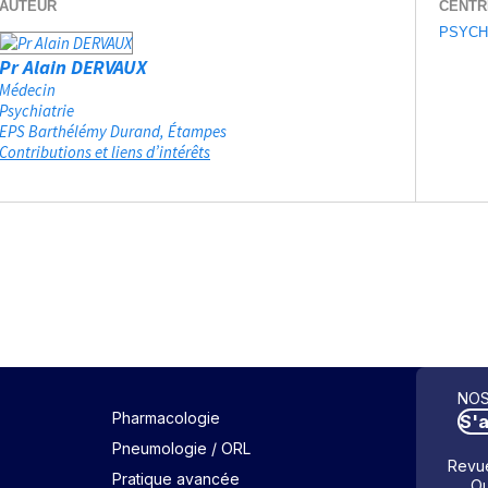
AUTEUR
CENTR
PSYCH
Pr Alain DERVAUX
Médecin
Psychiatrie
EPS Barthélémy Durand
Étampes
Contributions et liens d’intérêts
NOS
Pharmacologie
S'
Pneumologie / ORL
Revue
Pratique avancée
Ou