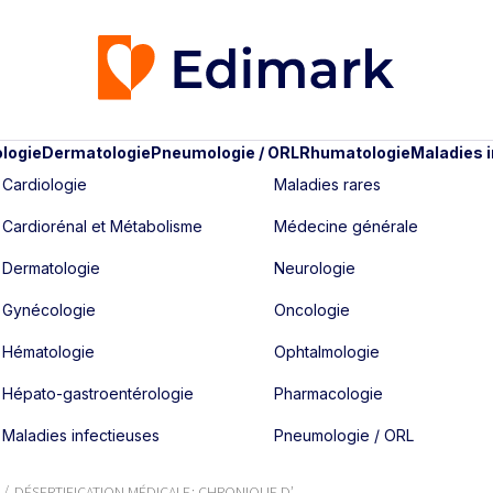
logie
Dermatologie
Pneumologie / ORL
Rhumatologie
Maladies 
Cardiologie
Maladies rares
Cardiorénal et Métabolisme
Médecine générale
Dermatologie
Neurologie
Gynécologie
Oncologie
Hématologie
Ophtalmologie
Hépato-gastroentérologie
Pharmacologie
Maladies infectieuses
Pneumologie / ORL
DÉSERTIFICATION MÉDICALE : CHRONIQUE D’...