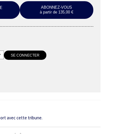
ABONNEZ-VOUS
E
à partir de 135,00 €
port avec cette tribune.