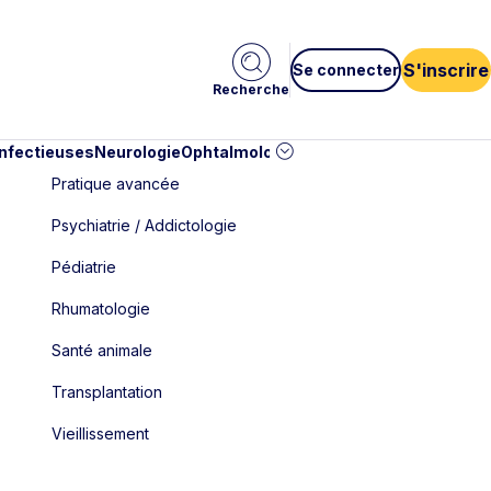
S'inscrire
Se connecter
Recherche
infectieuses
Neurologie
Ophtalmologie
Pédiatrie
Cardiologie
Car
Pratique avancée
Psychiatrie / Addictologie
Pédiatrie
Rhumatologie
Santé animale
Transplantation
Vieillissement