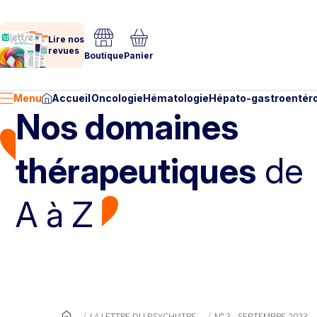
Lire nos
revues
Boutique
Panier
Menu
Accueil
Oncologie
Hématologie
Hépato-gastroentéro
Nos domaines
thérapeutiques
de
A à Z
LA LETTRE DU PSYCHIATRE
N° 3 - SEPTEMBRE 2023