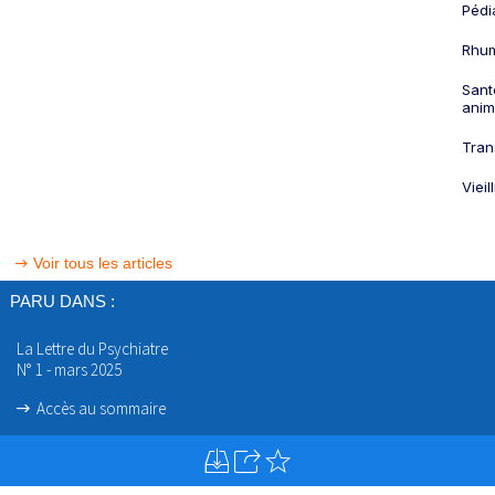
Pédi
Rhum
Sant
anim
Tran
Viei
Voir tous les articles
PARU DANS :
La Lettre du Psychiatre
N° 1 - mars 2025
Accès au sommaire