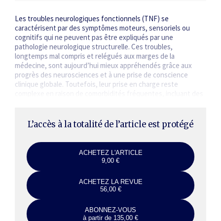
Les troubles neurologiques fonctionnels (TNF) se
caractérisent par des symptômes moteurs, sensoriels ou
cognitifs qui ne peuvent pas être expliqués par une
pathologie neurologique structurelle. Ces troubles,
longtemps mal compris et relégués aux marges de la
médecine, sont aujourd’hui mieux appréhendés grâce aux
progrès des neuro­sciences et à une prise de conscience
clinique globale. Toutefois, leur prise en charge reste
complexe en raison de comorbidités fréquentes, incluant des
affections…
L’accès à la totalité de l’article est protégé
ACHETEZ L'ARTICLE
9,00 €
ACHETEZ LA REVUE
56,00 €
ABONNEZ-VOUS
à partir de 135,00 €