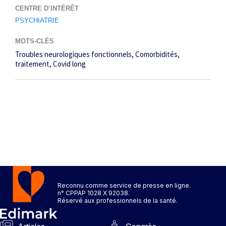
CENTRE D’INTÉRÊT
PSYCHIATRIE
MOTS-CLÉS
Troubles neurologiques fonctionnels
Comorbidités
traitement
Covid long
Reconnu comme service de presse en ligne.
n° CPPAP 1028 X 92038.
Réservé aux professionnels de la santé.