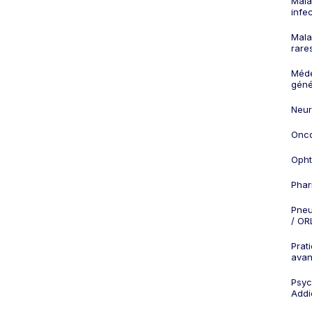
Mala
infe
Mala
rare
Méd
géné
Neur
Onco
Opht
Phar
Pneu
/ OR
Prat
ava
Psych
Addi