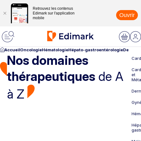
Retrouvez les contenus
Edimark sur l'application
Ouvrir
mobile
Accueil
Oncologie
Hématologie
Hépato-gastroentérologie
Dermato
Nos domaines
Card
Card
thérapeutiques
de A
et
Méta
à Z
Derm
Gyné
Héma
Hépa
gast