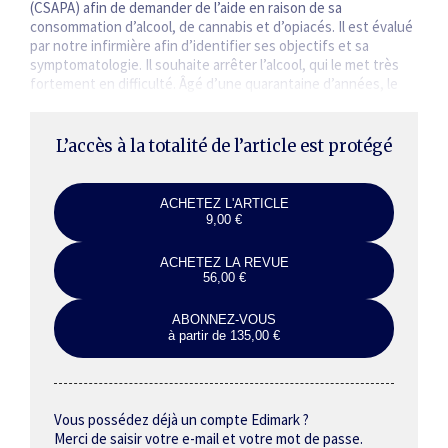
(CSAPA) afin de demander de l’aide en raison de sa
consommation d’alcool, de cannabis et d’opiacés. Il est évalué
par notre infirmière afin d’identifier ses objectifs et sa
symptomato­logie. Il souhaite arrêter l’alcool, qui le met très
fortement en difficulté. Âgé d’une quarantaine d’années, le
patient est marié, a 2 enfants, est inséré…
L’accès à la totalité de l’article est protégé
ACHETEZ L'ARTICLE
9,00 €
ACHETEZ LA REVUE
56,00 €
ABONNEZ-VOUS
à partir de 135,00 €
Vous possédez déjà un compte Edimark ?
Merci de saisir votre e-mail et votre mot de passe.