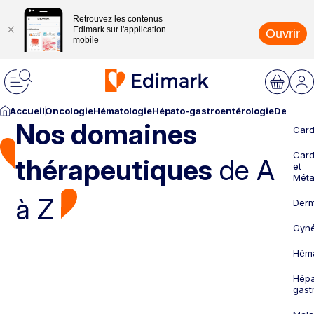
Retrouvez les contenus
Edimark sur l'application
Ouvrir
mobile
Accueil
Oncologie
Hématologie
Hépato-gastroentérologie
Dermato
Nos domaines
Card
Card
thérapeutiques
de A
et
Méta
à Z
Derm
Gyné
Héma
Hépa
gast