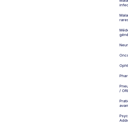
Mala
infe
Mala
rare
Méd
géné
Neur
Onco
Opht
Phar
Pneu
/ OR
Prat
ava
Psych
Addi