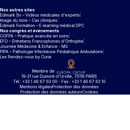
Nos autres sites
Edimark |tv – Vidéos médicales d'experts
Image du mois – Cas cliniques
Edimark Formation – E-learning médical DPC
Nos congrès et événements
COFPA – Pratique avancée en soins
EFO – Entretiens Francophones d'Orthoptie
Journée Médecine & Enfance - MG
PIPA – Pathologie Infectieuse Pédiatrique Ambulatoire
Les Rendez-vous by Curie
Membre de
19-21 rue Dumont-d'Urville, 75116 PARIS
Tél : +33 1 46 67 63 00 - Fax : +33 1 46 67 63 10
Mentions légales
Protection des données
Protection des données auteurs
Cookies
Identifiant / Mot de passe oubli
Pour accéder aux contenus publiés sur Edimark.fr vous dev
posséder un compte et vous identifier au moyen d’un email e
Déjà inscrit(e)
Déjà inscrit(e)
Pas encore inscrit(e) ?
Pas encore inscrit(e) ?
Vous avez oublié votre mot de passe ?
d’un mot de passe. L’email est celui que vous avez renseigné
Merci de saisir votre e-mail. Vous recevrez un message
lors de votre inscription ou de votre abonnement à l’une de 