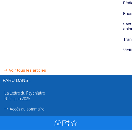
Pédi
Rhum
Sant
anim
Tran
Viei
Voir tous les articles
PARU DANS :
La Lettre du Psychiatre
N° 2 - juin 2025
Accès au sommaire