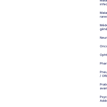
Mala
infe
Mala
rare
Méd
géné
Neur
Onco
Opht
Phar
Pneu
/ OR
Prat
ava
Psych
Addi