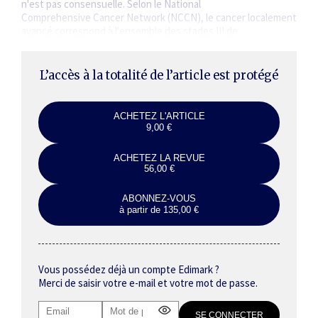
n'est pas consensuelle. Selon le National
Comprehensive Cancer Network (NCCN), le cancer localement
avancé correspond à l'ensemble des stades III de
l'American Joint…
L’accès à la totalité de l’article est protégé
ACHETEZ L'ARTICLE
9,00 €
ACHETEZ LA REVUE
56,00 €
ABONNEZ-VOUS
à partir de 135,00 €
Vous possédez déjà un compte Edimark ?
Merci de saisir votre e-mail et votre mot de passe.