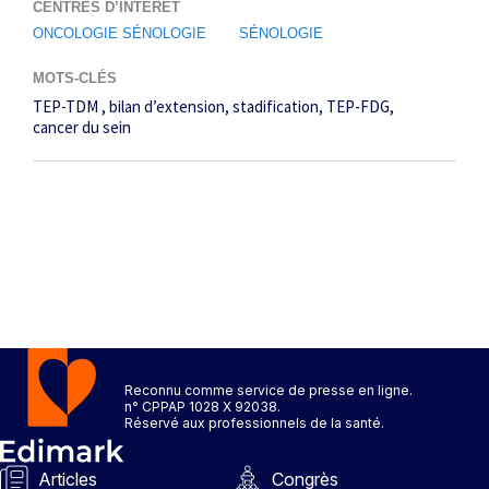
CENTRES D’INTÉRÊT
ONCOLOGIE SÉNOLOGIE
SÉNOLOGIE
MOTS-CLÉS
TEP-TDM
bilan d’extension
stadification
TEP-FDG
cancer du sein
Reconnu comme service de presse en ligne.
n° CPPAP 1028 X 92038.
Réservé aux professionnels de la santé.
Articles
Congrès