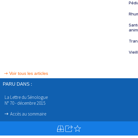
Pédi
Rhum
Sant
anim
Tran
Viei
Voir tous les articles
PARU DANS :
La Lettre du Sénologue
N° 70 - décembre 2015
Accès au sommaire