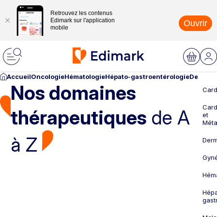
Retrouvez les contenus
Edimark sur l'application
Ouvrir
mobile
Accueil
Oncologie
Hématologie
Hépato-gastroentérologie
Dermato
Nos domaines
Card
Card
thérapeutiques
de A
et
Méta
à Z
Derm
Gyné
Héma
Hépa
gast