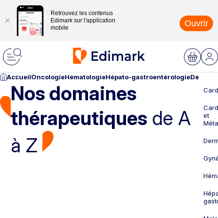
Retrouvez les contenus
Edimark sur l'application
Ouvrir
mobile
Accueil
Oncologie
Hématologie
Hépato-gastroentérologie
Dermato
Nos domaines
Card
Card
thérapeutiques
de A
et
Méta
à Z
Derm
Gyné
Héma
Hépa
gast