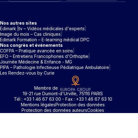
Nos autres sites
Edimark |tv – Vidéos médicales d'experts
Image du mois – Cas cliniques
Edimark Formation – E-learning médical DPC
Nos congrès et événements
COFPA – Pratique avancée en soins
EFO – Entretiens Francophones d'Orthoptie
Journée Médecine & Enfance - MG
PIPA – Pathologie Infectieuse Pédiatrique Ambulatoire
Les Rendez-vous by Curie
Membre de
19-21 rue Dumont-d'Urville, 75116 PARIS
Tél : +33 1 46 67 63 00 - Fax : +33 1 46 67 63 10
Mentions légales
Protection des données
Protection des données auteurs
Cookies
Identifiant / Mot de passe oubli
Pour accéder aux contenus publiés sur Edimark.fr vous dev