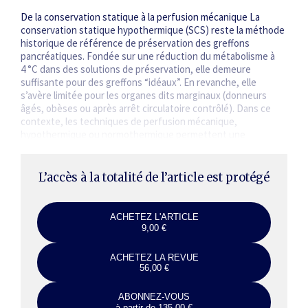
De la conservation statique à la perfusion mécanique La
conservation statique hypothermique (SCS) reste la méthode
historique de référence de préservation des greffons
pancréatiques. Fondée sur une réduction du métabolisme à
4 °C dans des solutions de préservation, elle demeure
suffisante pour des greffons “idéaux”. En revanche, elle
s’avère limitée pour les organes dits marginaux (donneurs
âgés, obèses ou après arrêt ­circulatoire contrôlé). Dans ce
contexte, les techniques de perfusion mécanique,
hypothermique ou normothermique permettent une
perfusion active, l’apport d’oxygène et la limitation…
L’accès à la totalité de l’article est protégé
ACHETEZ L'ARTICLE
9,00 €
ACHETEZ LA REVUE
56,00 €
ABONNEZ-VOUS
à partir de 135,00 €