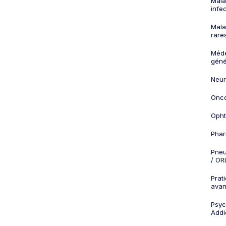
Mala
infe
Mala
rare
Méd
géné
Neur
Onco
Opht
Phar
Pneu
/ OR
Prat
ava
Psych
Addi