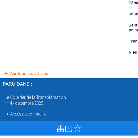
Pédi
Rhum
Sant
anim
Tran
Viei
Voir tous les articles
PARU DANS :
Le Courrier de la Transplantation
N° 4 - décembre 2025
Accès au sommaire