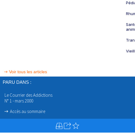
Pédi
Rhum
Sant
anim
Tran
Viei
Voir tous les articles
PARU DANS :
Le Courrier des Addictions
N° 1 - mars 2000
Accès au sommaire