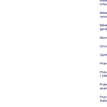
Mala
infe
Mala
rare
Méd
géné
Neur
Onco
Opht
Phar
Pneu
/ OR
Prat
ava
Psych
Addi