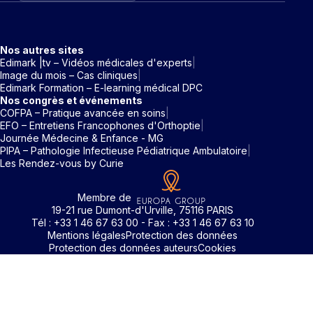
Nos autres sites
Edimark |tv – Vidéos médicales d'experts
Image du mois – Cas cliniques
Edimark Formation – E-learning médical DPC
Nos congrès et événements
COFPA – Pratique avancée en soins
EFO – Entretiens Francophones d'Orthoptie
Journée Médecine & Enfance - MG
PIPA – Pathologie Infectieuse Pédiatrique Ambulatoire
Les Rendez-vous by Curie
Membre de
19-21 rue Dumont-d'Urville, 75116 PARIS
Tél : +33 1 46 67 63 00 - Fax : +33 1 46 67 63 10
Mentions légales
Protection des données
Protection des données auteurs
Cookies
Identifiant / Mot de passe oubli
Pour accéder aux contenus publiés sur Edimark.fr vous dev