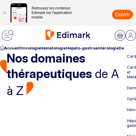
Retrouvez les contenus
Edimark sur l'application
Ouvrir
mobile
Accueil
Oncologie
Hématologie
Hépato-gastroentérologie
Dermato
Nos domaines
Card
Card
thérapeutiques
de A
et
Méta
à Z
Derm
Gyné
Héma
Hépa
gast