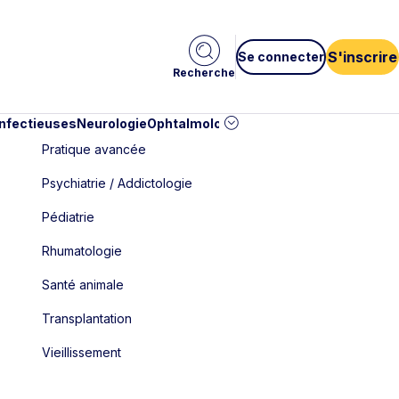
S'inscrire
Se connecter
Recherche
infectieuses
Neurologie
Ophtalmologie
Pédiatrie
Cardiologie
Car
Pratique avancée
Psychiatrie / Addictologie
Pédiatrie
Rhumatologie
Santé animale
Transplantation
Vieillissement