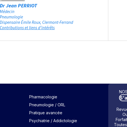
Dr Jean PERRIOT
Médecin
Pneumologie
Dispensaire Émile Roux
Clermont-Ferrand
Contributions et liens d’intérêts
NOS
Pharmacologie
S'
Pneumologie / ORL
Revue
Pratique avancée
Ou
Forfai
Psychiatrie / Addictologie
Toutes