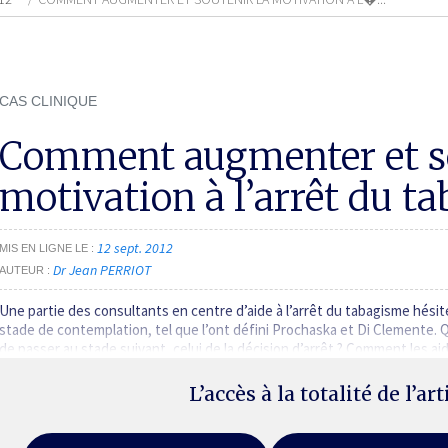
CAS CLINIQUE
Comment augmenter et so
motivation à l’arrêt du t
12 sept. 2012
MIS EN LIGNE LE
Dr Jean PERRIOT
AUTEUR
Une partie des consultants en centre d’aide à l’arrêt du tabagisme hésit
stade de contemplation, tel que l’ont défini Prochaska et Di Clemente. 
de passer au stade suivant, celui de la décision d’arrêt ? Comment les ai
L’accès à la totalité de l’ar