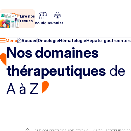
Lire nos
revues
Boutique
Panier
Menu
Accueil
Oncologie
Hématologie
Hépato-gastroentéro
Nos domaines
thérapeutiques
de
A à Z
LE COURRIER DES ADDICTIONS
N° 3 - SEPTEMBRE 20