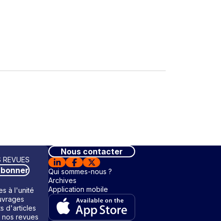
Nous contacter
 REVUES
abonner
Qui sommes-nous ?
Archives
Application mobile
s à l'unité
vrages
ts d'articles
 nos revues