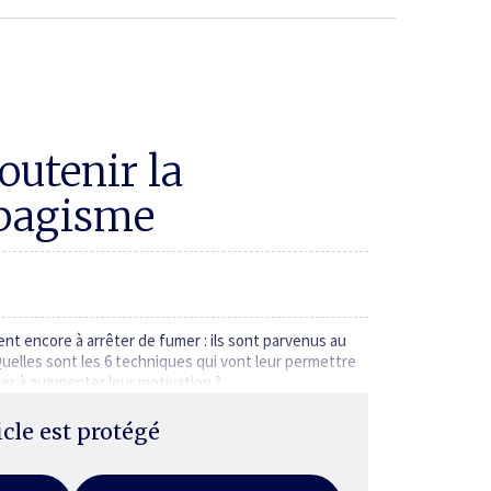
utenir la
abagisme
ent encore à arrêter de fumer : ils sont parvenus au
Quelles sont les 6 techniques qui vont leur permettre
der à augmenter leur motivation ?
ticle est protégé