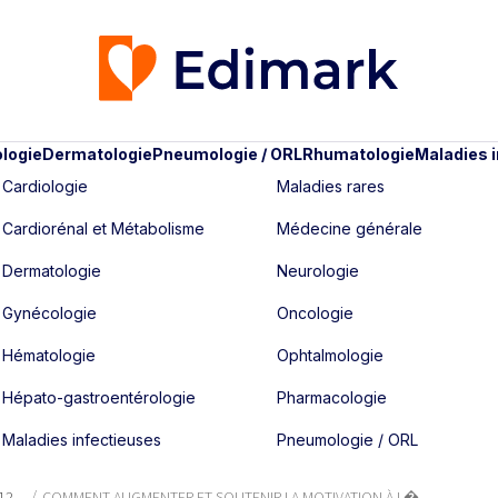
logie
Dermatologie
Pneumologie / ORL
Rhumatologie
Maladies 
Cardiologie
Maladies rares
Cardiorénal et Métabolisme
Médecine générale
Dermatologie
Neurologie
Gynécologie
Oncologie
Hématologie
Ophtalmologie
Hépato-gastroentérologie
Pharmacologie
Maladies infectieuses
Pneumologie / ORL
12
COMMENT AUGMENTER ET SOUTENIR LA MOTIVATION À L�...