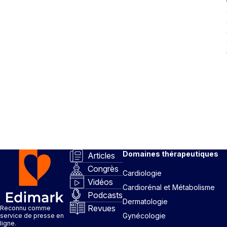
Domaines thérapeutiques
Articles
Congrès
Cardiologie
Vidéos
Cardiorénal et Métabolisme
Podcasts
Dermatologie
Revues
Reconnu comme
Gynécologie
service de presse en
ligne.