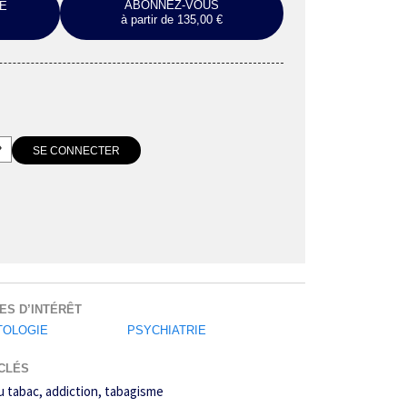
ABONNEZ-VOUS
E
à partir de 135,00 €
ES D’INTÉRÊT
TOLOGIE
PSYCHIATRIE
CLÉS
u tabac
addiction
tabagisme