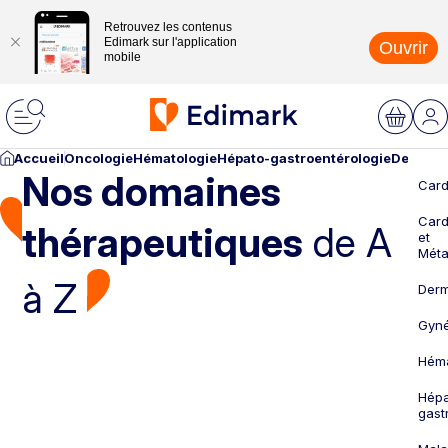
Retrouvez les contenus
Edimark sur l'application
Ouvrir
mobile
Accueil
Oncologie
Hématologie
Hépato-gastroentérologie
Dermato
Nos domaines
Card
Card
thérapeutiques
de A
et
Méta
à Z
Derm
Gyné
Héma
Hépa
gast