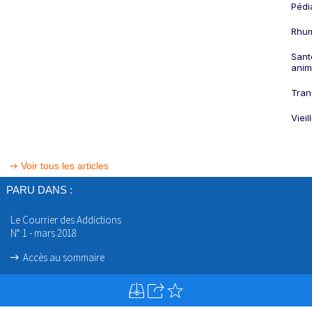
Pédi
Rhum
Sant
anim
Tran
Viei
Voir tous les articles
PARU DANS :
Le Courrier des Addictions
N° 1 - mars 2018
Accès au sommaire