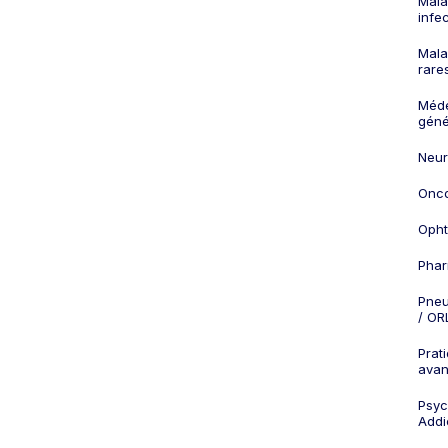
Mala
infe
Mala
rare
Méd
géné
Neur
Onco
Opht
Phar
Pneu
/ OR
Prat
ava
Psych
Addi