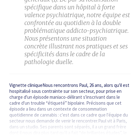
spécifique dans un hôpital à forte
valence psychiatrique, notre équipe est
confrontée au quotidien à la double
problématique addicto-psychiatrique.
Nous présentons une situation
concrète illustrant nos pratiques et ses
spécificités dans le cadre de la
pathologie duelle.
Vignette cliniqueNous rencontrons Paul, 26 ans, alors qu'il est
hospitalisé sous contrainte sur son secteur, pour prise en
charge d'un épisode maniaco-­délirant s'inscrivant dans le
cadre d'un trouble “étiqueté” bipolaire. Précisons que cet
épisode a lieu dans un contexte de consommation
quotidienne de cannabis : c'est dans ce cadre que l'équipe du
secteur nous demande de venir le rencontrer.Paul vit à Paris,
dans un studio. Ses parents sont séparés, il a un grand frère
dont il nous dira plus tard qu'il a fait “de brillantes études”, le
décrivant comme quelqu'un “qui a réussi, qui a une vie…