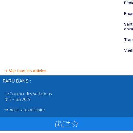
Pédi
Rhum
Sant
anim
Tran
Viei
Voir tous les articles
PARU DANS :
Le Courrier des Addictions
N° 2 - juin 2019
Accès au sommaire