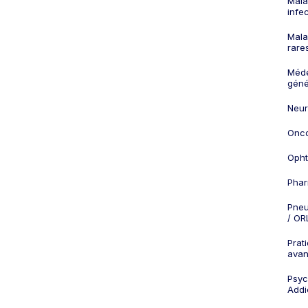
Mala
infe
Mala
rare
Méd
géné
Neur
Onco
Opht
Phar
Pneu
/ OR
Prat
ava
Psych
Addi