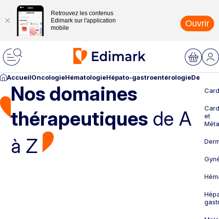
Retrouvez les contenus
Edimark sur l'application
Ouvrir
mobile
Accueil
Oncologie
Hématologie
Hépato-gastroentérologie
Dermato
Nos domaines
Card
Card
thérapeutiques
de A
et
Méta
à Z
Derm
Gyné
Héma
Hépa
gast