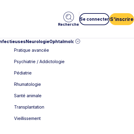
S'inscrire
Se connecter
Recherche
infectieuses
Neurologie
Ophtalmologie
Pédiatrie
Cardiologie
Car
Pratique avancée
Psychiatrie / Addictologie
Pédiatrie
Rhumatologie
Santé animale
Transplantation
Vieillissement