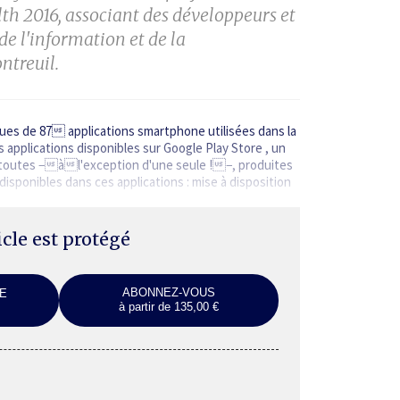
th 2016, associant des
développeurs et
 de l'information
et de la
ntreuil.
iques de 87 applications smartphone utilisées dans la
 applications disponibles sur Google Play Store , un
t toutes −àl'exception d'une seule !−, produites
sponibles dans ces applications : mise à disposition
ticle est protégé
ABONNEZ-VOUS
E
à partir de 135,00 €