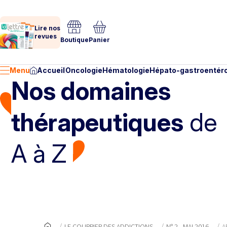
Lire nos
revues
Boutique
Panier
Menu
Accueil
Oncologie
Hématologie
Hépato-gastroentéro
Nos domaines
thérapeutiques
de
A à Z
LE COURRIER DES ADDICTIONS
N° 2 - MAI 2016
A