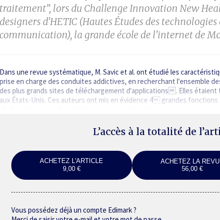
traitement”, lors du Challenge Innovation New Heal
designers d'HETIC (Hautes Études des technologies
communication), la grande école de l'internet de Mo
Dans une revue systématique, M. Savic et al. ont étudié les caractérist
prise en charge des conduites addictives, en recherchant l'ensemble des
des plus grands sites de téléchargement d'applications. Elles étaien
aux États-Unis. Ces auteurs ont mis en évidence 4 grandes fonctions di
d'informations psychoéducatives ; proposition de…
L’accès à la totalité de l’ar
ACHETEZ L'ARTICLE
ACHETEZ LA REVU
9,00 €
56,00 €
Vous possédez déjà un compte Edimark ?
Merci de saisir votre e-mail et votre mot de passe.