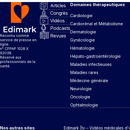
Domaines thérapeutiques
Articles
Congrès
Cardiologie
Vidéos
Cardiorénal et Métabolisme
Podcasts
Dermatologie
Revues
Reconnu comme
Gynécologie
service de presse en
ligne.
Hématologie
n° CPPAP 1028 X
92038.
Hépato-gastroentérologie
Réservé aux
professionnels de la
Maladies infectieuses
santé.
Maladies rares
Médecine générale
Neurologie
Oncologie
Ophtalmologie
Nos autres sites
Edimark |tv – Vidéos médicales d'