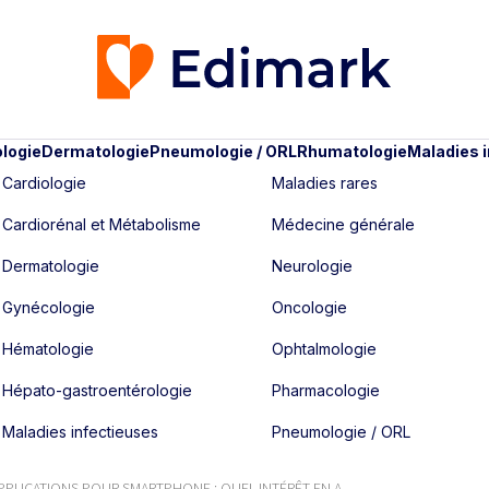
logie
Dermatologie
Pneumologie / ORL
Rhumatologie
Maladies 
Cardiologie
Maladies rares
Cardiorénal et Métabolisme
Médecine générale
Dermatologie
Neurologie
Gynécologie
Oncologie
Hématologie
Ophtalmologie
Hépato-gastroentérologie
Pharmacologie
Maladies infectieuses
Pneumologie / ORL
PPLICATIONS POUR SMARTPHONE : QUEL INTÉRÊT EN A...