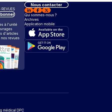
Nous contacter
 REVUES
abonner
Qui sommes-nous ?
Archives
Application mobile
s à l'unité
vrages
ts d'articles
 nos revues
ng médical DPC