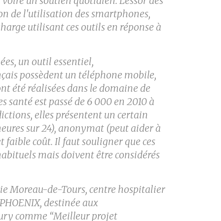
, voire
un soutien quotidien. L'essor des
ion
de l'utilisation des smartphones,
charge utilisant ces outils en réponse à
es, un outil essentiel,
ançais possèdent un téléphone mobile,
t été réalisées dans le domaine de
es santé est passé de 6 000 en 2010
à
dictions, elles présentent un
certain
4 heures sur 24), anonymat
(peut aider à
t faible coût.
Il faut souligner que ces
 habituels
mais doivent être considérés
ogie Moreau-de-Tours, centre
hospitalier
 PHOENIX, destinée
aux
 jury comme “Meilleur
projet