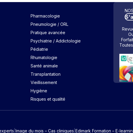
NOS
Pharmacologie
S'
Pneumologie / ORL
Revue
Pratique avancée
Ou
Forfai
Psychiatrie / Addictologie
Toutes
Pédiatrie
Rhumatologie
Santé animale
Transplantation
Vieillissement
Hygiène
Risques et qualité
experts
Image du mois – Cas cliniques
Edimark Formation – E-learni