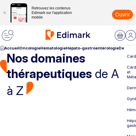
Retrouvez les contenus
Edimark sur l'application
Ouvrir
mobile
Accueil
Oncologie
Hématologie
Hépato-gastroentérologie
Dermato
Nos domaines
Card
Card
thérapeutiques
de A
et
Méta
à Z
Derm
Gyné
Héma
Hépa
gast