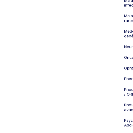
Mala
infe
Mala
rare
Méd
géné
Neur
Onco
Opht
Phar
Pneu
/ OR
Prat
ava
Psych
Addi