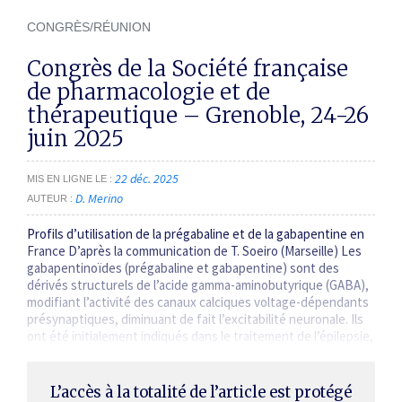
CONGRÈS/RÉUNION
Congrès de la Société française
de pharmacologie et de
thérapeutique – Grenoble, 24-26
juin 2025
22 déc. 2025
MIS EN LIGNE LE
D. Merino
AUTEUR
Profils d’utilisation de la prégabaline et de la gabapentine en
France D’après la communication de T. Soeiro (Marseille) Les
gabapentinoïdes (prégabaline et gabapentine) sont des
dérivés structurels de l’acide gamma-amino­butyrique (GABA),
modifiant l’activité des canaux calciques voltage-dépendants
présynaptiques, diminuant de fait l’excitabilité neuronale. Ils
ont été initialement indiqués dans le traitement de l’épilepsie,
puis dans celui…
L’accès à la totalité de l’article est protégé