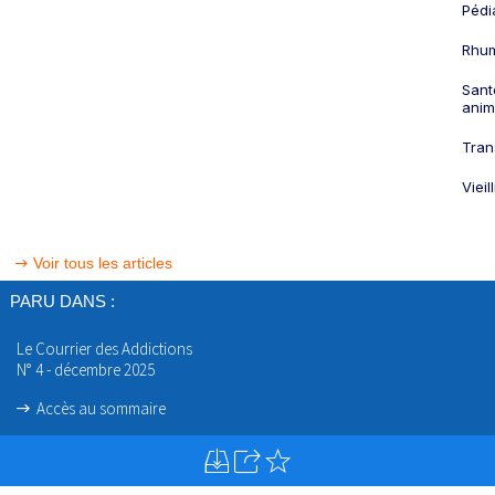
Pédi
Rhum
Sant
anim
Tran
Viei
Voir tous les articles
PARU DANS :
Le Courrier des Addictions
N° 4 - décembre 2025
Accès au sommaire