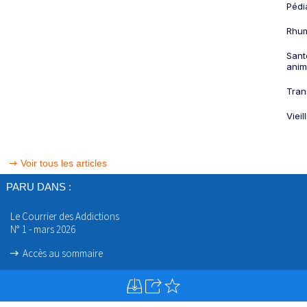
Pédi
Rhum
Sant
anim
Tran
Viei
Voir tous les articles
PARU DANS :
Le Courrier des Addictions
N° 1 - mars 2026
Accès au sommaire