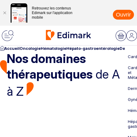
Retrouvez les contenus
Edimark sur l'application
Ouvrir
mobile
Accueil
Oncologie
Hématologie
Hépato-gastroentérologie
Dermato
Nos domaines
Card
Card
thérapeutiques
de A
et
Méta
à Z
Derm
Gyné
Héma
Hépa
gast