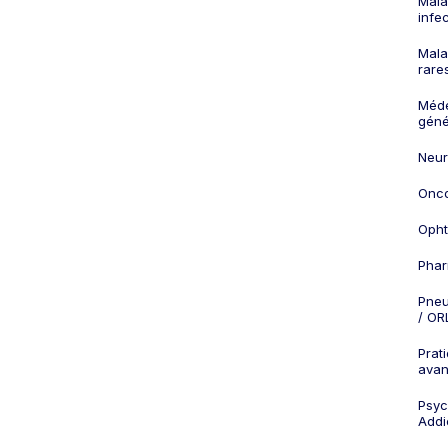
Mala
infe
Mala
rare
Méd
géné
Neur
Onco
Opht
Phar
Pneu
/ OR
Prat
ava
Psych
Addi