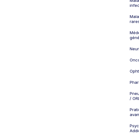
Mala
infe
Mala
rare
Méd
géné
Neur
Onco
Opht
Phar
Pneu
/ OR
Prat
ava
Psych
Addi