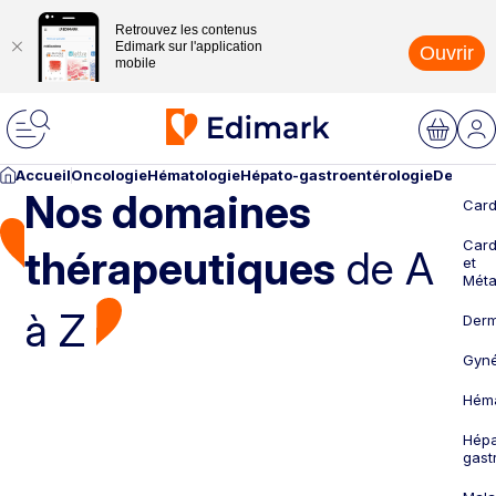
Retrouvez les contenus
Edimark sur l'application
Ouvrir
mobile
Accueil
Oncologie
Hématologie
Hépato-gastroentérologie
Dermato
Nos domaines
Card
Card
thérapeutiques
de A
et
Méta
à Z
Derm
Gyné
Héma
Hépa
gast