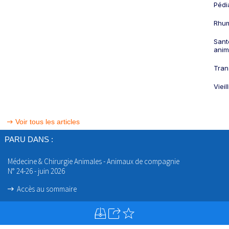
Pédi
Rhum
Sant
anim
Tran
Viei
Voir tous les articles
PARU DANS :
Médecine & Chirurgie Animales - Animaux de compagnie
N° 24-26 - juin 2026
Accès au sommaire