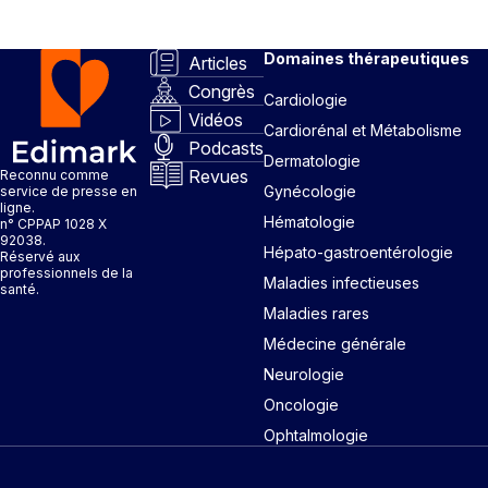
Domaines thérapeutiques
Articles
Congrès
Cardiologie
Vidéos
Cardiorénal et Métabolisme
Podcasts
Dermatologie
Revues
Reconnu comme
Gynécologie
service de presse en
ligne.
Hématologie
n° CPPAP 1028 X
92038.
Hépato-gastroentérologie
Réservé aux
professionnels de la
Maladies infectieuses
santé.
Maladies rares
Médecine générale
Neurologie
Oncologie
Ophtalmologie