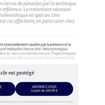
s larves de parasites par la technique
référence. Le traitement nécessite
nthelminthique en
spot on
. Une
ir ces affections, en particulier chez
ont essentiellement causées par la présence et le
t impliquées chez le chat : Aelurostrongylus
nales) et, dans une moindre mesure, Troglostrongylus
es parasites fait intervenir des hôtes intermédiaires
ticle est protégé
ABONNEZ-VOUS
E
à partir de 104,00 €