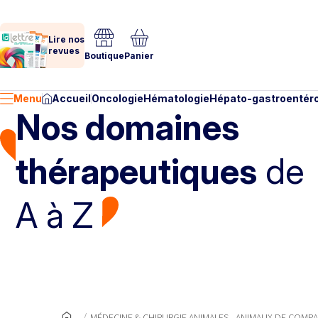
Lire nos
revues
Boutique
Panier
Menu
Accueil
Oncologie
Hématologie
Hépato-gastroentéro
Nos domaines
thérapeutiques
de
A à Z
MÉDECINE & CHIRURGIE ANIMALES - ANIMAUX DE COMP