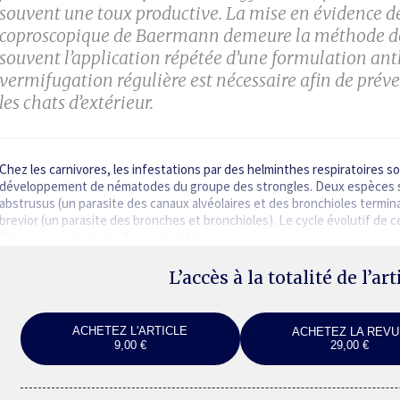
souvent une toux productive. La mise en évidence de
coproscopique de Baermann demeure la méthode de 
souvent l’application répétée d’une formulation a
vermifugation régulière est nécessaire afin de préven
les chats d’extérieur.
Chez les carnivores, les infestations par des helminthes respiratoires s
développement de nématodes du groupe des strongles. Deux espèces son
abstrusus (un parasite des canaux alvéolaires et des bronchioles termi
brevior (un parasite des bronches et bronchioles). Le cycle évolutif de c
(des escargots et des limaces) et bien…
L’accès à la totalité de l’ar
ACHETEZ L'ARTICLE
ACHETEZ LA REVU
9,00 €
29,00 €