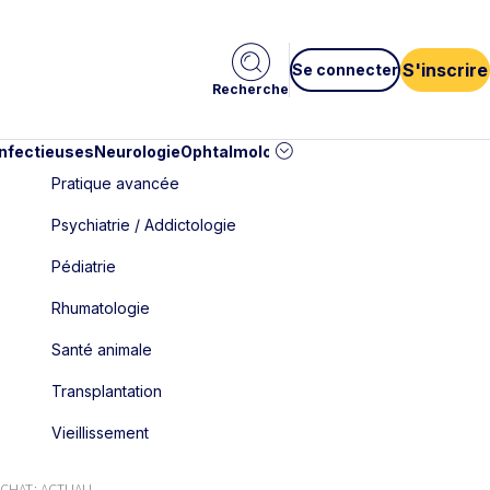
S'inscrire
Se connecter
Recherche
infectieuses
Neurologie
Ophtalmologie
Pédiatrie
Cardiologie
Car
Pratique avancée
Psychiatrie / Addictologie
Pédiatrie
Rhumatologie
Santé animale
Transplantation
Vieillissement
AT : ACTUALI...