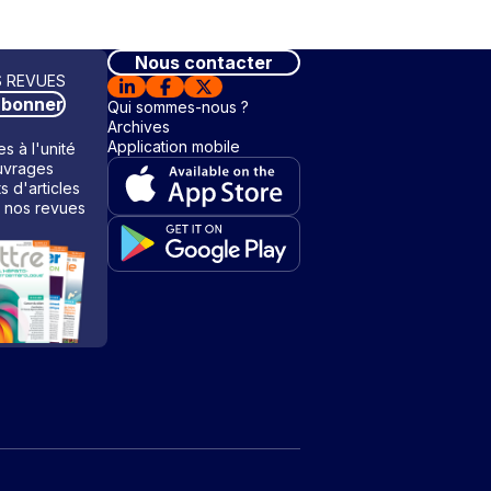
Nous contacter
 REVUES
abonner
Qui sommes-nous ?
Archives
Application mobile
s à l'unité
vrages
ts d'articles
 nos revues