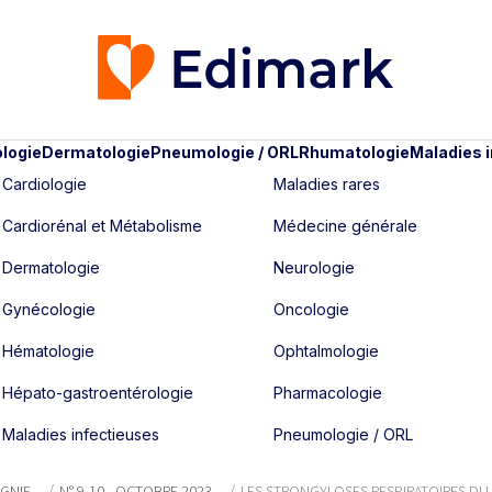
logie
Dermatologie
Pneumologie / ORL
Rhumatologie
Maladies 
Cardiologie
Maladies rares
Cardiorénal et Métabolisme
Médecine générale
Dermatologie
Neurologie
Gynécologie
Oncologie
Hématologie
Ophtalmologie
Hépato-gastroentérologie
Pharmacologie
Maladies infectieuses
Pneumologie / ORL
AGNIE
N° 9-10 - OCTOBRE 2023
LES STRONGYLOSES RESPIRATOIRES DU CH