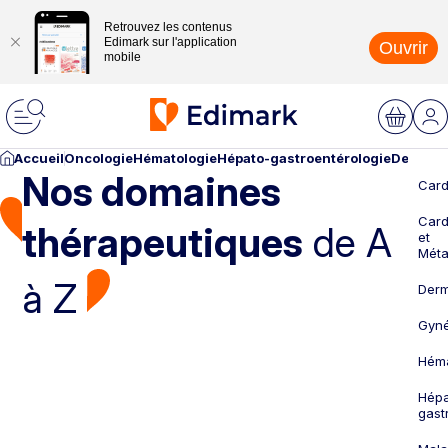
Retrouvez les contenus
Edimark sur l'application
Ouvrir
mobile
Accueil
Oncologie
Hématologie
Hépato-gastroentérologie
Dermato
Nos domaines
Card
Card
thérapeutiques
de A
et
Méta
à Z
Derm
Gyné
Héma
Hépa
gast