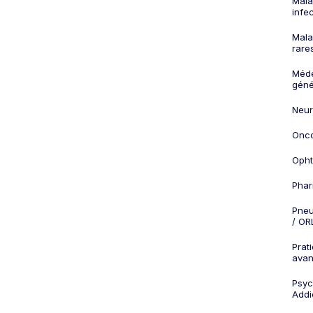
Mala
infe
Mala
rare
Méd
géné
Neur
Onco
Opht
Phar
Pneu
/ OR
Prat
ava
Psych
Addi