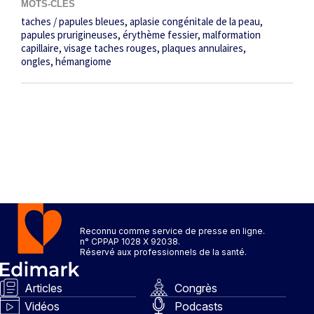
MOTS-CLÉS
taches / papules bleues
aplasie congénitale de la peau
papules prurigineuses
érythème fessier
malformation
capillaire
visage taches rouges
plaques annulaires
ongles
hémangiome
Reconnu comme service de presse en ligne.
n° CPPAP 1028 X 92038.
Réservé aux professionnels de la santé.
Articles
Congrès
Vidéos
Podcasts