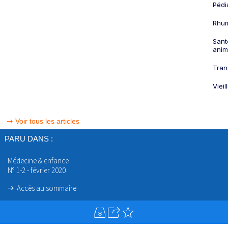
Pédi
Rhum
Sant
anim
Tran
Viei
Voir tous les articles
PARU DANS :
Médecine & enfance
N° 1-2 - février 2020
Accès au sommaire