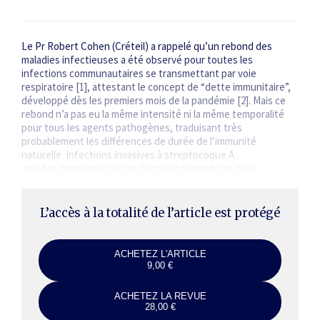
Le Pr Robert Cohen (Créteil) a rappelé qu’un rebond des
maladies infectieuses a été observé pour toutes les
infections communautaires se transmettant par voie
respiratoire [1], attestant le concept de “dette immunitaire”,
développé dès les premiers mois de la pandémie [2]. Mais ce
rebond n’a pas eu la même intensité ni la même temporalité
pour tous les agents pathogènes, traduisant très
probablement les différences de durée de l’immunité
naturelle. Infections invasives à streptocoque A :
une des premières alertes Parmi les rebonds les plus
marquants, celui des infections invasives à streptocoque…
L’accès à la totalité de l’article est protégé
ACHETEZ L'ARTICLE
9,00 €
ACHETEZ LA REVUE
28,00 €