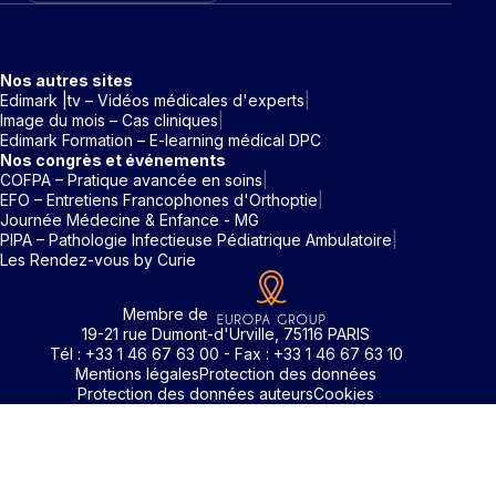
Nos autres sites
Edimark |tv – Vidéos médicales d'experts
Image du mois – Cas cliniques
Edimark Formation – E-learning médical DPC
Nos congrès et événements
COFPA – Pratique avancée en soins
EFO – Entretiens Francophones d'Orthoptie
Journée Médecine & Enfance - MG
PIPA – Pathologie Infectieuse Pédiatrique Ambulatoire
Les Rendez-vous by Curie
Membre de
19-21 rue Dumont-d'Urville, 75116 PARIS
Tél : +33 1 46 67 63 00 - Fax : +33 1 46 67 63 10
Mentions légales
Protection des données
Protection des données auteurs
Cookies
Identifiant / Mot de passe oubli
Pour accéder aux contenus publiés sur Edimark.fr vous dev