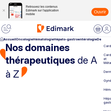
Retrouvez les contenus
Edimark sur l'application
Ouvrir
mobile
Accueil
Oncologie
Hématologie
Hépato-gastroentérologie
Dermato
Nos domaines
Card
Card
thérapeutiques
de A
et
Méta
à Z
Derm
Gyné
Héma
Hépa
gast