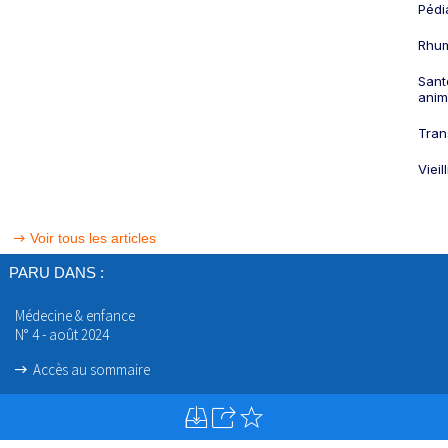
Pédi
Rhum
Sant
anim
Tran
Viei
Voir tous les articles
PARU DANS :
Médecine & enfance
N° 4 - août 2024
Accès au sommaire