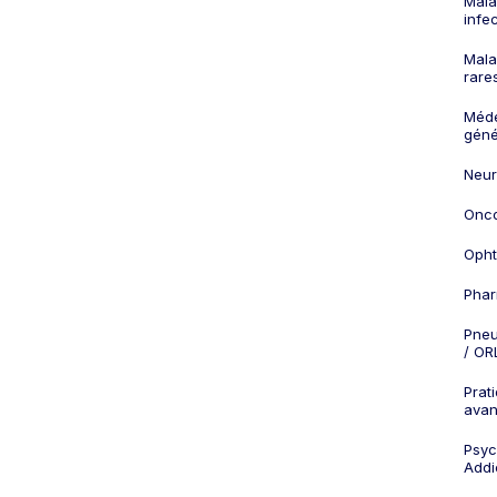
Mala
infe
Mala
rare
Méd
géné
Neur
Onco
Opht
Phar
Pneu
/ OR
Prat
ava
Psych
Addi