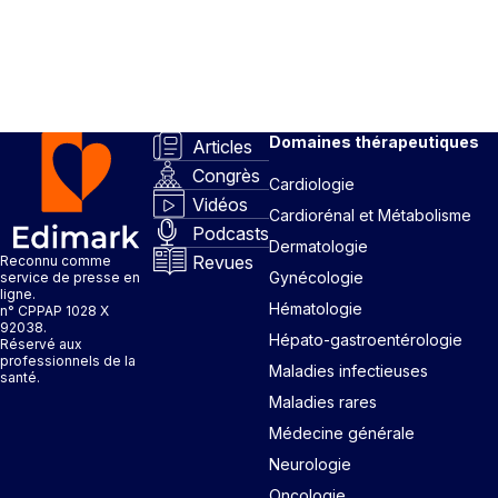
Domaines thérapeutiques
Articles
Congrès
Cardiologie
Vidéos
Cardiorénal et Métabolisme
Podcasts
Dermatologie
Revues
Reconnu comme
Gynécologie
service de presse en
ligne.
Hématologie
n° CPPAP 1028 X
92038.
Hépato-gastroentérologie
Réservé aux
professionnels de la
Maladies infectieuses
santé.
Maladies rares
Médecine générale
Neurologie
Oncologie