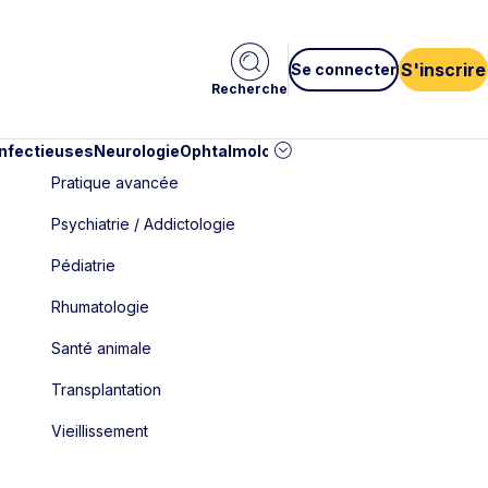
S'inscrire
Se connecter
Recherche
infectieuses
Neurologie
Ophtalmologie
Pédiatrie
Cardiologie
Car
Pratique avancée
Psychiatrie / Addictologie
Pédiatrie
Rhumatologie
Santé animale
Transplantation
Vieillissement