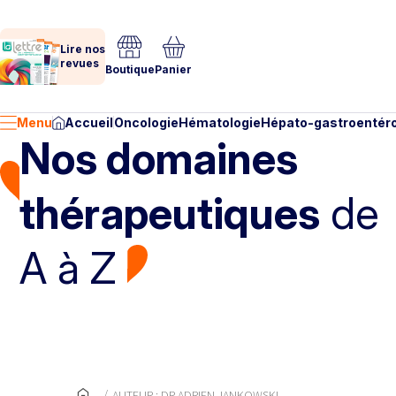
Lire nos
revues
Boutique
Panier
Menu
Accueil
Oncologie
Hématologie
Hépato-gastroentéro
Nos domaines
thérapeutiques
de
A à Z
AUTEUR : DR ADRIEN JANKOWSKI