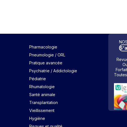
NOS
Pharmacologie
S'
Pneumologie / ORL
Revue
Pratique avancée
Ou
Forfai
Psychiatrie / Addictologie
Toutes
Pédiatrie
Rhumatologie
Santé animale
Transplantation
Vieillissement
Hygiène
Risques et qualité