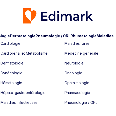
logie
Dermatologie
Pneumologie / ORL
Rhumatologie
Maladies 
Cardiologie
Maladies rares
Cardiorénal et Métabolisme
Médecine générale
Dermatologie
Neurologie
Gynécologie
Oncologie
Hématologie
Ophtalmologie
Hépato-gastroentérologie
Pharmacologie
Maladies infectieuses
Pneumologie / ORL