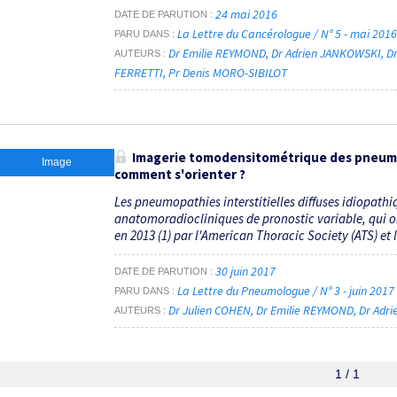
24 mai 2016
DATE DE PARUTION
La Lettre du Cancérologue / N° 5 - mai 201
PARU DANS
Dr Emilie REYMOND
Dr Adrien JANKOWSKI
D
AUTEURS
FERRETTI
Pr Denis MORO-SIBILOT
Imagerie tomodensitométrique des pneumopa
Image
comment s'orienter ?
Les pneumopathies interstitielles diffuses idiopathi
anatomoradiocliniques de pronostic variable, qui on
en 2013 (1) par l'American Thoracic Society (ATS) et 
30 juin 2017
DATE DE PARUTION
La Lettre du Pneumologue / N° 3 - juin 2017
PARU DANS
Dr Julien COHEN
Dr Emilie REYMOND
Dr Adr
AUTEURS
1 / 1