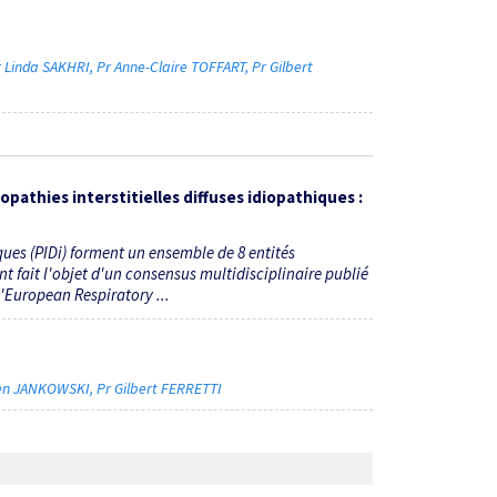
6
r Linda SAKHRI
Pr Anne-Claire TOFFART
Pr Gilbert
thies interstitielles diffuses idiopathiques :
ques (PIDi) forment un ensemble de 8 entités
t fait l'objet d'un consensus multidisciplinaire publié
l'European Respiratory ...
ien JANKOWSKI
Pr Gilbert FERRETTI