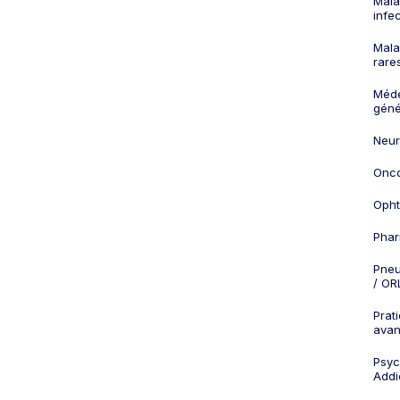
Mala
infe
Mala
rare
Méd
géné
Neur
Onco
Opht
Phar
Pneu
/ OR
Prat
ava
Psych
Addi