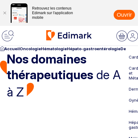
Retrouvez les contenus
Edimark sur l'application
Ouvrir
mobile
Accueil
Oncologie
Hématologie
Hépato-gastroentérologie
Dermato
Nos domaines
Card
Card
thérapeutiques
de A
et
Méta
à Z
Derm
Gyné
Héma
Hépa
gast