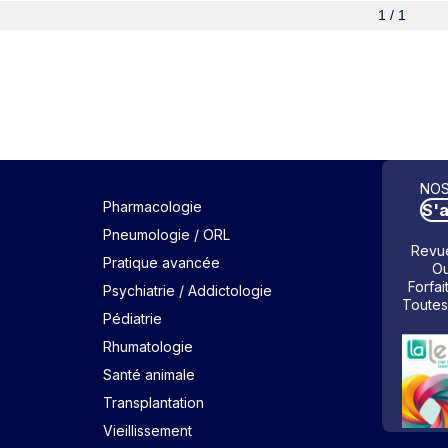
1 / 1
NOS
Pharmacologie
S'
Pneumologie / ORL
Revue
Pratique avancée
Ou
Forfai
Psychiatrie / Addictologie
Toutes
Pédiatrie
Rhumatologie
Santé animale
Transplantation
Vieillissement