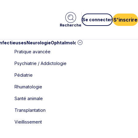
S'inscrire
Se connecter
Recherche
infectieuses
Neurologie
Ophtalmologie
Pédiatrie
Cardiologie
Car
Pratique avancée
Psychiatrie / Addictologie
Pédiatrie
Rhumatologie
Santé animale
Transplantation
Vieillissement