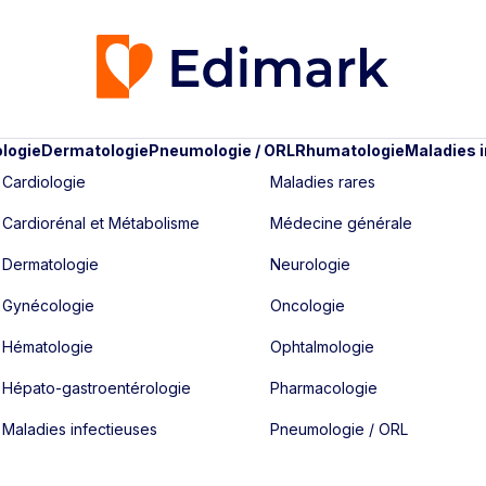
logie
Dermatologie
Pneumologie / ORL
Rhumatologie
Maladies 
Cardiologie
Maladies rares
Cardiorénal et Métabolisme
Médecine générale
Dermatologie
Neurologie
Gynécologie
Oncologie
Hématologie
Ophtalmologie
Hépato-gastroentérologie
Pharmacologie
Maladies infectieuses
Pneumologie / ORL