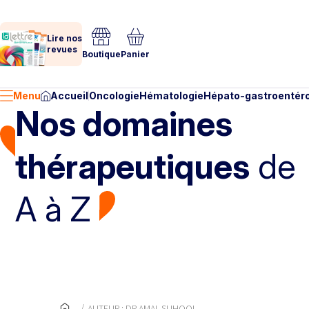
Lire nos
revues
Boutique
Panier
Menu
Accueil
Oncologie
Hématologie
Hépato-gastroentéro
Nos domaines
thérapeutiques
de
A à Z
AUTEUR : DR AMAL SUHOOL