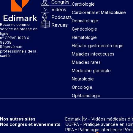
Congrès
Cardiologie
Vidéos
Cardiorénal et Métabolisme
Podcasts
Dermatologie
Revues
Reconnu comme
Gynécologie
service de presse en
ligne.
Hématologie
n° CPPAP 1028 X
92038.
Hépato-gastroentérologie
Réservé aux
professionnels de la
Maladies infectieuses
santé.
Maladies rares
Médecine générale
Neurologie
Oncologie
Ophtalmologie
Nos autres sites
Edimark |tv – Vidéos médicales d'
Nos congrès et événements
COFPA – Pratique avancée en soi
PIPA – Pathologie Infectieuse Pédi