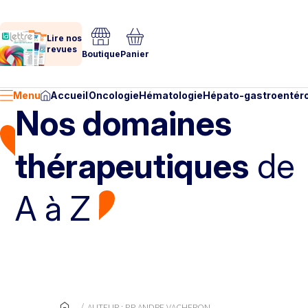
Lire nos
revues
Boutique
Panier
Menu
Accueil
Oncologie
Hématologie
Hépato-gastroentéro
Nos domaines
thérapeutiques
de
A à Z
AUTEUR : PR ANDRE VACHERON