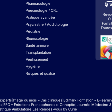
Pharmacologie
S'
Pneumologie / ORL
Revue
Pratique avancée
Ou
Forfai
Psychiatrie / Addictologie
Toutes
Pédiatrie
Rhumatologie
Santé animale
Transplantation
Vieillissement
Hygiène
Risques et qualité
experts
Image du mois – Cas cliniques
Edimark Formation – E-learni
ns
EFO – Entretiens Francophones d'Orthoptie
Journée Médecine &
atrique Ambulatoire
Les Rendez-vous by Curie