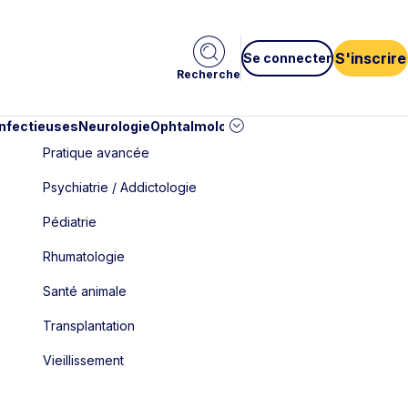
S'inscrire
Se connecter
Recherche
infectieuses
Neurologie
Ophtalmologie
Pédiatrie
Cardiologie
Car
Pratique avancée
Psychiatrie / Addictologie
Pédiatrie
Rhumatologie
Santé animale
Transplantation
Vieillissement