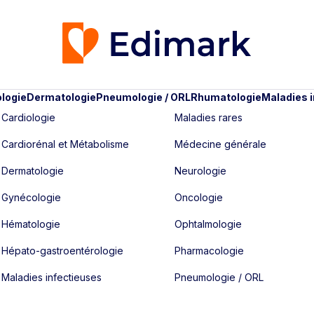
logie
Dermatologie
Pneumologie / ORL
Rhumatologie
Maladies 
Cardiologie
Maladies rares
Cardiorénal et Métabolisme
Médecine générale
Dermatologie
Neurologie
Gynécologie
Oncologie
Hématologie
Ophtalmologie
Hépato-gastroentérologie
Pharmacologie
Maladies infectieuses
Pneumologie / ORL