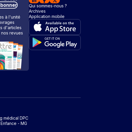
abonner
Qui sommes-nous ?
Archives
Application mobile
s à l'unité
vrages
ts d'articles
 nos revues
ng médical DPC
 Enfance - MG