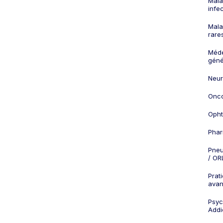
Mala
infe
Mala
rare
Méd
géné
Neur
Onco
Opht
Phar
Pneu
/ OR
Prat
ava
Psych
Addi