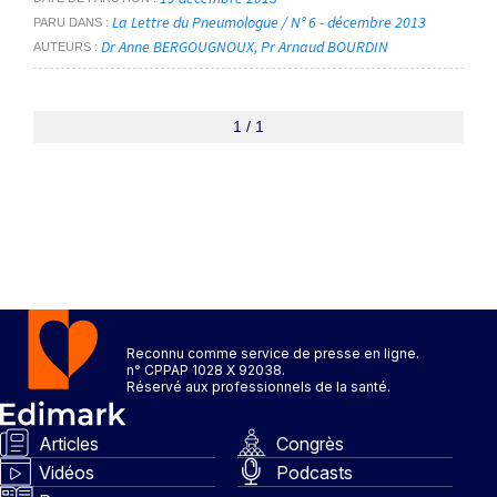
La Lettre du Pneumologue / N° 6 - décembre 2013
PARU DANS
Dr Anne BERGOUGNOUX
Pr Arnaud BOURDIN
AUTEURS
1 / 1
Reconnu comme service de presse en ligne.
n° CPPAP 1028 X 92038.
Réservé aux professionnels de la santé.
Articles
Congrès
Vidéos
Podcasts