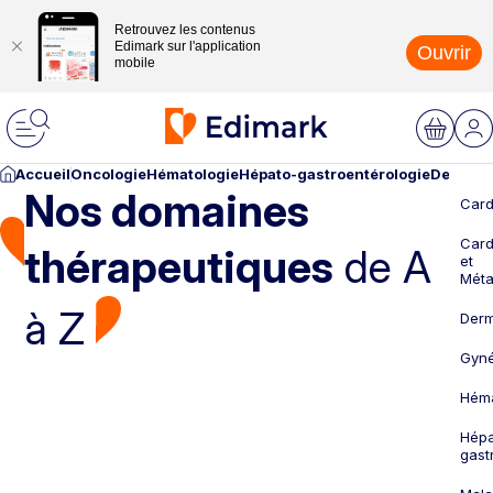
Retrouvez les contenus
Edimark sur l'application
Ouvrir
mobile
Accueil
Oncologie
Hématologie
Hépato-gastroentérologie
Dermato
Nos domaines
Card
Card
thérapeutiques
de A
et
Méta
à Z
Derm
Gyné
Héma
Hépa
gast