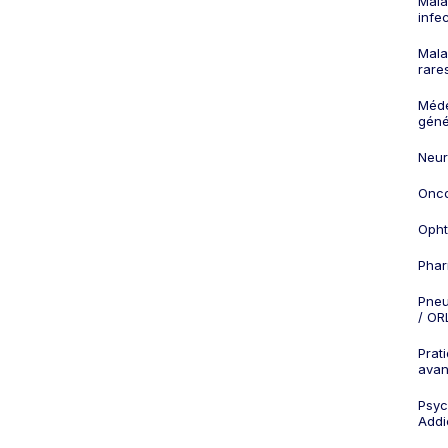
Mala
infe
Mala
rare
Méd
géné
Neur
Onco
Opht
Phar
Pneu
/ OR
Prat
ava
Psych
Addi