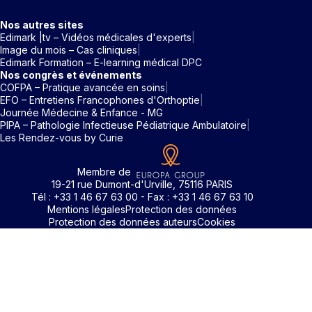
Nos autres sites
Edimark |tv – Vidéos médicales d'experts
Image du mois – Cas cliniques
Edimark Formation – E-learning médical DPC
Nos congrès et événements
COFPA – Pratique avancée en soins
EFO – Entretiens Francophones d'Orthoptie
Journée Médecine & Enfance - MG
PIPA – Pathologie Infectieuse Pédiatrique Ambulatoire
Les Rendez-vous by Curie
Membre de
19-21 rue Dumont-d'Urville, 75116 PARIS
Tél : +33 1 46 67 63 00 - Fax : +33 1 46 67 63 10
Mentions légales
Protection des données
Protection des données auteurs
Cookies
Identifiant / Mot de passe oubli
Pour accéder aux contenus publiés sur Edimark.fr vous dev
posséder un compte et vous identifier au moyen d’un email e
Déjà inscrit(e)
Déjà inscrit(e)
Pas encore inscrit(e) ?
Pas encore inscrit(e) ?
Vous avez oublié votre mot de passe ?
d’un mot de passe. L’email est celui que vous avez renseigné
Merci de saisir votre e-mail. Vous recevrez un message
lors de votre inscription ou de votre abonnement à l’une de 