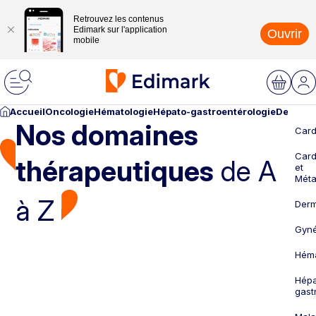
Retrouvez les contenus
Edimark sur l'application
Ouvrir
mobile
Accueil
Oncologie
Hématologie
Hépato-gastroentérologie
Dermato
Nos domaines
Card
Card
thérapeutiques
de A
et
Méta
à Z
Derm
Gyné
Héma
Hépa
gast