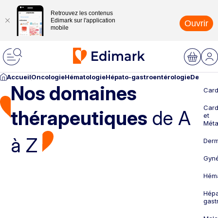
Retrouvez les contenus
Edimark sur l'application
Ouvrir
mobile
Accueil
Oncologie
Hématologie
Hépato-gastroentérologie
Dermato
Nos domaines
Card
Card
thérapeutiques
de A
et
Méta
à Z
Derm
Gyné
Héma
Hépa
gast