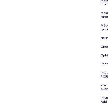
Mala
infe
Mala
rare
Méd
géné
Neur
Onco
Opht
Phar
Pneu
/ OR
Prat
ava
Psych
Addi