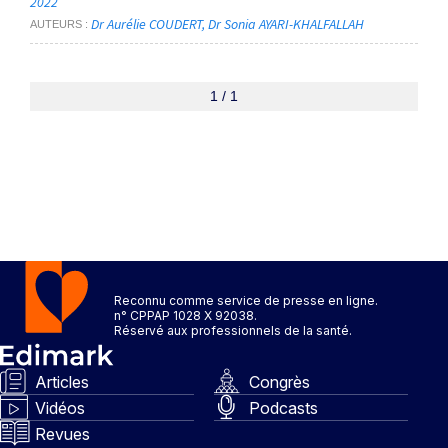
2022
Dr Aurélie COUDERT
Dr Sonia AYARI-KHALFALLAH
AUTEURS
1 / 1
Reconnu comme service de presse en ligne.
n° CPPAP 1028 X 92038.
Réservé aux professionnels de la santé.
Articles
Congrès
Vidéos
Podcasts
Revues