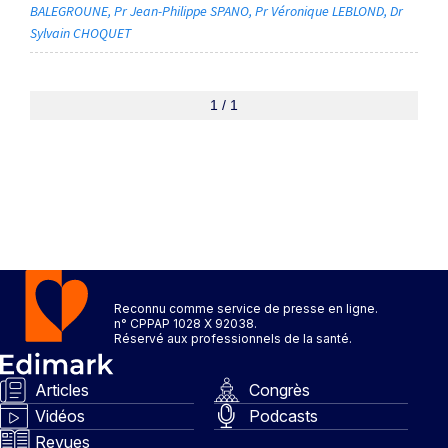
BALEGROUNE
Pr Jean-Philippe SPANO
Pr Véronique LEBLOND
Dr
Sylvain CHOQUET
1 / 1
Reconnu comme service de presse en ligne.
n° CPPAP 1028 X 92038.
Réservé aux professionnels de la santé.
Articles
Congrès
Vidéos
Podcasts
Revues