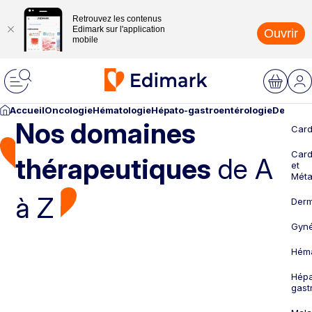
Retrouvez les contenus
Edimark sur l'application
Ouvrir
mobile
Accueil
Oncologie
Hématologie
Hépato-gastroentérologie
Dermato
Nos domaines
Card
Card
thérapeutiques
de A
et
Méta
à Z
Derm
Gyné
Héma
Hépa
gast