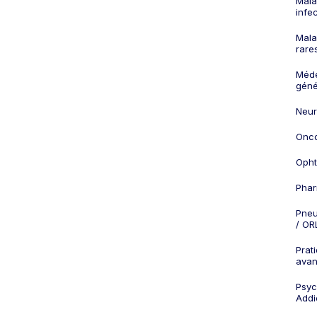
Mala
infe
Mala
rare
Méd
géné
Neur
Onco
Opht
Phar
Pneu
/ OR
Prat
ava
Psych
Addi