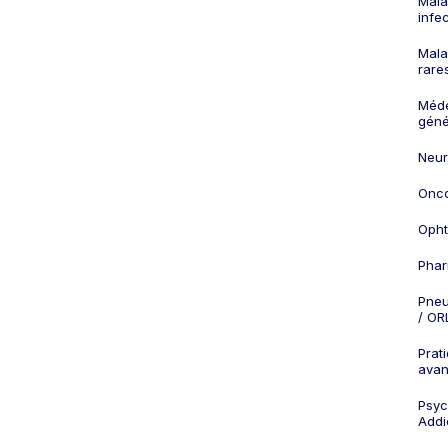
Mala
infe
Mala
rare
Méd
géné
Neur
Onco
Opht
Phar
Pneu
/ OR
Prat
ava
Psych
Addi