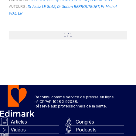
Dr Aziliz LE GLAZ
Dr Sofian BERROUIGUET
Pr Michel
AUTEURS
WALTER
1 / 1
Reconnu comme service de presse en ligne.
n° CPPAP 1028 X 92038.
Réservé aux professionnels de la santé.
Articles
Congrès
Vidéos
Podcasts