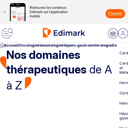
Retrouvez les contenus
Edimark sur l'application
Ouvrir
mobile
Accueil
Oncologie
Hématologie
Hépato-gastroentérologie
Dermato
Nos domaines
Card
Card
thérapeutiques
de A
et
Méta
à Z
Derm
Gyné
Héma
Hépa
gast