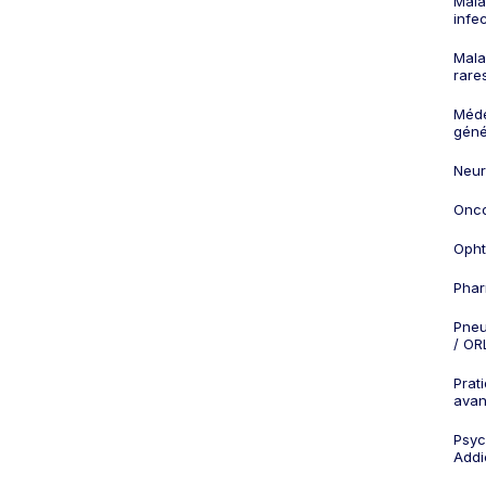
Mala
infe
Mala
rare
Méd
géné
Neur
Onco
Opht
Phar
Pneu
/ OR
Prat
ava
Psych
Addi