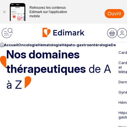
Retrouvez les contenus
Edimark sur l'application
Ouvrir
mobile
Accueil
Oncologie
Hématologie
Hépato-gastroentérologie
Dermato
Nos domaines
Card
Card
thérapeutiques
de A
et
Méta
à Z
Derm
Gyné
Héma
Hépa
gast