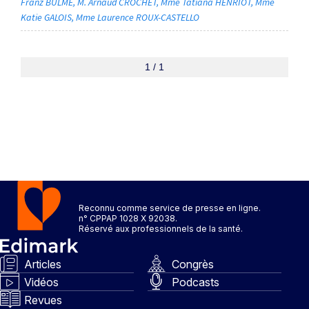
Franz BULMÉ
M. Arnaud CROCHET
Mme Tatiana HENRIOT
Mme
Katie GALOIS
Mme Laurence ROUX-CASTELLO
1 / 1
Reconnu comme service de presse en ligne.
n° CPPAP 1028 X 92038.
Réservé aux professionnels de la santé.
Articles
Congrès
Vidéos
Podcasts
Revues