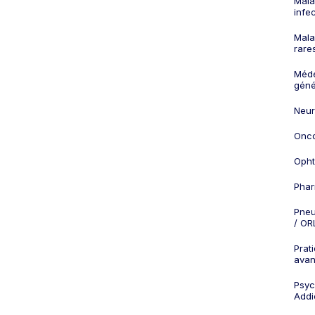
Mala
infe
Mala
rare
Méd
géné
Neur
Onco
Opht
Phar
Pneu
/ OR
Prat
ava
Psych
Addi