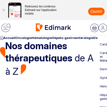
Retrouvez les contenus
Edimark sur l'application
Ouvrir
mobile
Accueil
Oncologie
Hématologie
Hépato-gastroentérologie
Dermato
Nos domaines
Card
Card
thérapeutiques
de A
et
Méta
à Z
Derm
Gyné
Héma
Hépa
gast