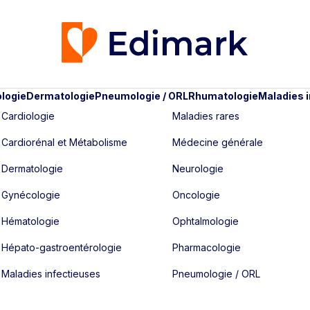
logie
Dermatologie
Pneumologie / ORL
Rhumatologie
Maladies 
Cardiologie
Maladies rares
Cardiorénal et Métabolisme
Médecine générale
Dermatologie
Neurologie
Gynécologie
Oncologie
Hématologie
Ophtalmologie
Hépato-gastroentérologie
Pharmacologie
Maladies infectieuses
Pneumologie / ORL