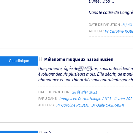
Durée : 3:58 ...
Dans le cadre du Congr
8 juil
DATE DE PARUTION
Pr Caroline ROB
AUTEUR
Mélanome muqueux nasosinusien
Cas clinique
Une patiente, âgée de55ans, sans antécédent no
évoluant depuis plusieurs mois. Elle décrit, de mani
abondance et une rhinorrhée mucopurulente gauche.
28 février 2021
DATE DE PARUTION
Images en Dermatologie / N° 1 - février 20
PARU DANS
Pr Caroline ROBERT
Dr Odile CASIRAGHI
AUTEURS