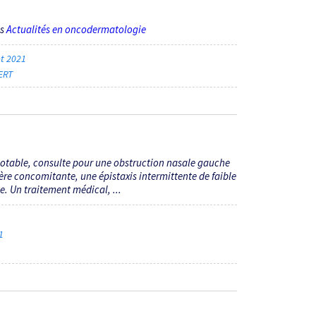
ès
Actualités en oncodermatologie
let 2021
ERT
table, consulte pour une obstruction nasale gauche
ère concomitante, une épistaxis intermittente de faible
 Un traitement médical, ...
21