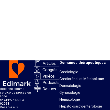
Domaines thérapeutiques
Articles
Congrès
Cardiologie
Vidéos
Cardiorénal et Métabolisme
Podcasts
Dermatologie
Revues
Reconnu comme
Gynécologie
service de presse en
ligne.
Hématologie
n° CPPAP 1028 X
92038.
Hépato-gastroentérologie
Réservé aux