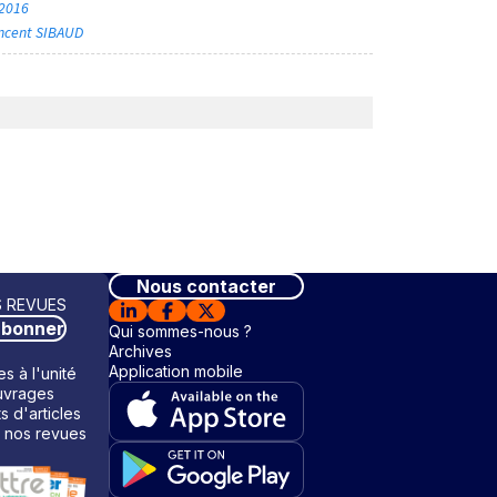
 2016
incent SIBAUD
Nous contacter
 REVUES
abonner
Qui sommes-nous ?
Archives
Application mobile
s à l'unité
vrages
ts d'articles
 nos revues