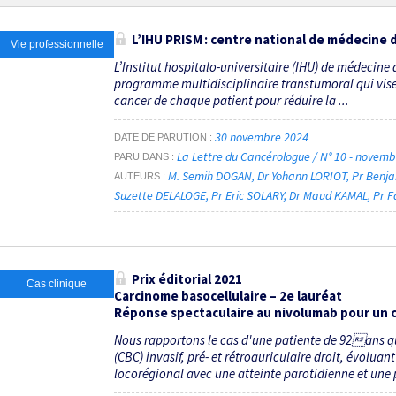
L’IHU PRISM : centre national de médecine 
Vie professionnelle
L’Institut hospitalo-universitaire (IHU) de médecine
programme multidisciplinaire transtumoral qui vise
cancer de chaque patient pour réduire la ...
30 novembre 2024
DATE DE PARUTION
La Lettre du Cancérologue / N° 10 - novem
PARU DANS
M. Semih DOGAN
Dr Yohann LORIOT
Pr Benj
AUTEURS
Suzette DELALOGE
Pr Eric SOLARY
Dr Maud KAMAL
Pr F
Prix éditorial 2021
Cas clinique
Carcinome basocellulaire – 2
e
lauréat
Réponse spectaculaire au nivolumab pour un 
Nous rapportons le cas d'une patiente de 92ans q
(CBC) invasif, pré- et rétroauriculaire droit, évol
locorégional avec une atteinte parotidienne et une p