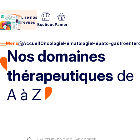
Lire nos
revues
Boutique
Panier
Menu
Accueil
Oncologie
Hématologie
Hépato-gastroentéro
Nos domaines
thérapeutiques
de
A à Z
AUTEUR : PR CAROLINE ROBERT