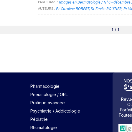
Images en Dermatologie / N° 6 - décembre
PARU DANS
Pr Caroline ROBERT
Dr Emilie ROUTIER
Pr V
AUTEURS
1 / 1
NOS
Pharmacologie
S'
Pneumologie / ORL
Revue
Pratique avancée
Ou
Forfai
Psychiatrie / Addictologie
Toutes
Pédiatrie
Rhumatologie