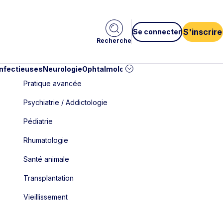
S'inscrire
Se connecter
Recherche
infectieuses
Neurologie
Ophtalmologie
Pédiatrie
Cardiologie
Car
Pratique avancée
Psychiatrie / Addictologie
Pédiatrie
Rhumatologie
Santé animale
Transplantation
Vieillissement