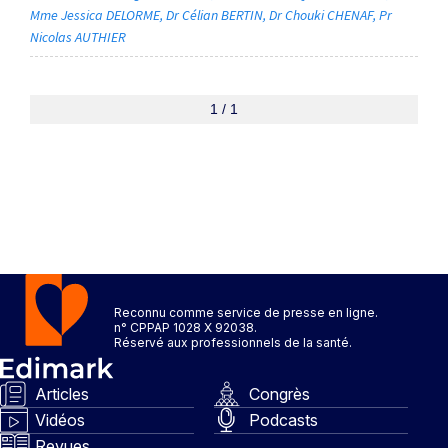
Mme Jessica DELORME
Dr Célian BERTIN
Dr Chouki CHENAF
Pr
Nicolas AUTHIER
1 / 1
Reconnu comme service de presse en ligne.
n° CPPAP 1028 X 92038.
Réservé aux professionnels de la santé.
Articles
Congrès
Vidéos
Podcasts
Revues