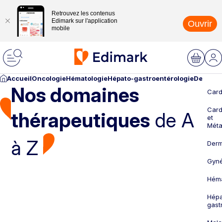
Retrouvez les contenus
Edimark sur l'application
Ouvrir
mobile
Accueil
Oncologie
Hématologie
Hépato-gastroentérologie
Dermato
Nos domaines
Card
Card
thérapeutiques
de A
et
Méta
à Z
Derm
Gyné
Héma
Hépa
gast