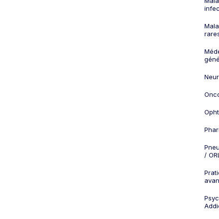
Mala
infe
Mala
rare
Méd
géné
Neur
Onco
Opht
Phar
Pneu
/ OR
Prat
ava
Psych
Addi