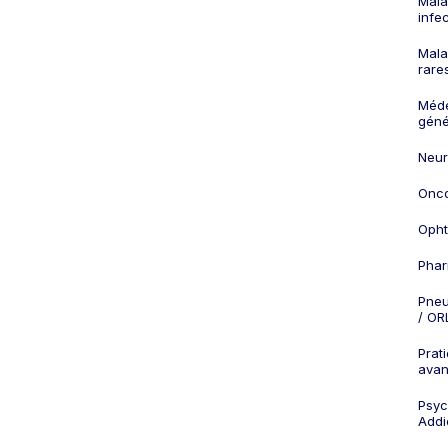
Mala
infe
Mala
rare
Méd
géné
Neur
Onco
Opht
Phar
Pneu
/ OR
Prat
ava
Psych
Addi