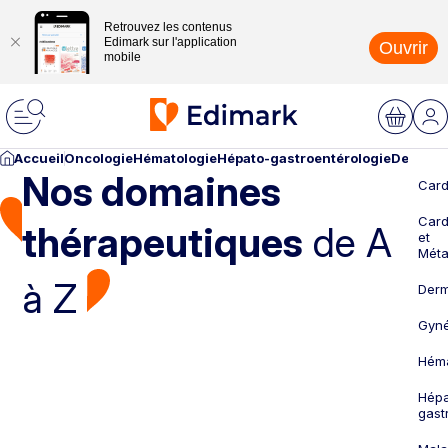
Retrouvez les contenus
Edimark sur l'application
Ouvrir
mobile
Accueil
Oncologie
Hématologie
Hépato-gastroentérologie
Dermato
Nos domaines
Card
Card
thérapeutiques
de A
et
Méta
à Z
Derm
Gyné
Héma
Hépa
gast