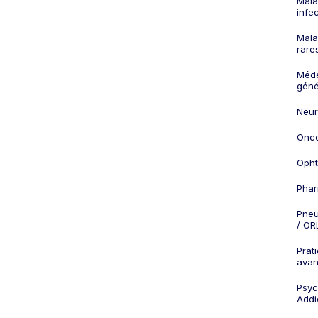
Mala
infe
Mala
rare
Méd
géné
Neur
Onco
Opht
Phar
Pneu
/ OR
Prat
ava
Psych
Addi