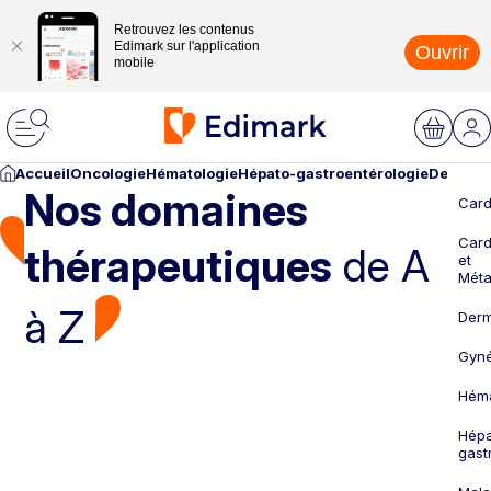
Retrouvez les contenus
Edimark sur l'application
Ouvrir
mobile
Accueil
Oncologie
Hématologie
Hépato-gastroentérologie
Dermato
Nos domaines
Card
Card
thérapeutiques
de A
et
Méta
à Z
Derm
Gyné
Héma
Hépa
gast