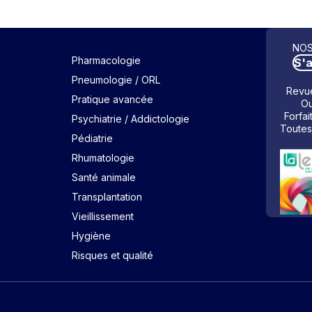
NOS
Pharmacologie
S'
Pneumologie / ORL
Revue
Pratique avancée
Ou
Forfai
Psychiatrie / Addictologie
Toutes
Pédiatrie
Rhumatologie
Santé animale
Transplantation
Vieillissement
Hygiène
Risques et qualité