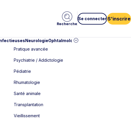
S'inscrire
Se connecter
Recherche
infectieuses
Neurologie
Ophtalmologie
Pédiatrie
Cardiologie
Car
Pratique avancée
Psychiatrie / Addictologie
Pédiatrie
Rhumatologie
Santé animale
Transplantation
Vieillissement