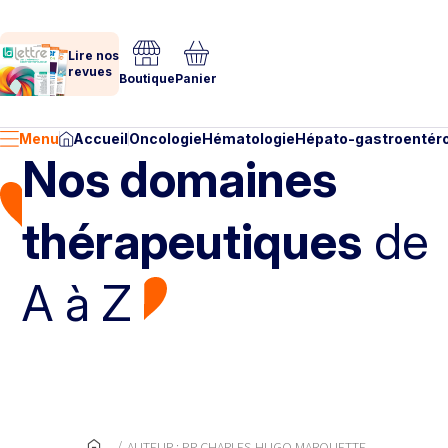
Lire nos
revues
Boutique
Panier
Menu
Accueil
Oncologie
Hématologie
Hépato-gastroentéro
Nos domaines
thérapeutiques
de
A à Z
AUTEUR : PR CHARLES-HUGO MARQUETTE