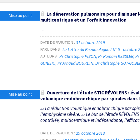
La dénervation pulmonaire pour diminuer le
Mise au point
multicentrique et un Forfait Innovation
...
31 octobre 2019
DATE DE PARUTION
La Lettre du Pneumologue / N° 5 - octobre
PARU DANS
Pr Christophe PISON
Pr Romain KESSLER
Pr
AUTEURS
GUIBERT
Pr Arnaud BOURDIN
Dr Christophe GUT-GOBE
Ouverture de l'étude STIC RÉVOLENS : éva
Mise au point
volumique endobronchique par spirales dans
»» La réduction volumique endobronchique par spira
l'emphysème sévère. »» Le but de l'étude RÉVOLENS 
contrôlée, multicentrique et indépendante, l'efficacit
29 octobre 2013
DATE DE PARUTION
La Lettre du Pneumologue / N° 5 - octobre
PARU DANS