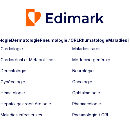
logie
Dermatologie
Pneumologie / ORL
Rhumatologie
Maladies 
Cardiologie
Maladies rares
Cardiorénal et Métabolisme
Médecine générale
Dermatologie
Neurologie
Gynécologie
Oncologie
Hématologie
Ophtalmologie
Hépato-gastroentérologie
Pharmacologie
Maladies infectieuses
Pneumologie / ORL