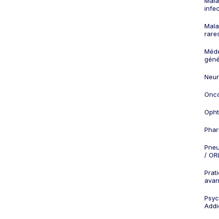
Mala
infe
Mala
rare
Méd
géné
Neur
Onco
Opht
Phar
Pneu
/ OR
Prat
ava
Psych
Addi