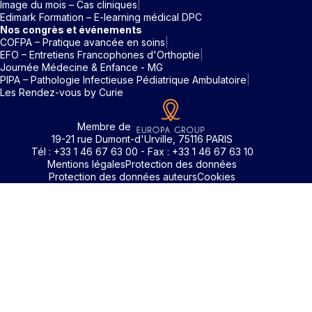
Image du mois – Cas cliniques
Edimark Formation – E-learning médical DPC
Nos congrès et événements
COFPA – Pratique avancée en soins
EFO – Entretiens Francophones d'Orthoptie
Journée Médecine & Enfance - MG
PIPA – Pathologie Infectieuse Pédiatrique Ambulatoire
Les Rendez-vous by Curie
Membre de
19-21 rue Dumont-d'Urville, 75116 PARIS
Tél : +33 1 46 67 63 00 - Fax : +33 1 46 67 63 10
Mentions légales
Protection des données
Protection des données auteurs
Cookies
Identifiant / Mot de passe oubli
Pour accéder aux contenus publiés sur Edimark.fr vous dev
posséder un compte et vous identifier au moyen d’un email e
Déjà inscrit(e)
Déjà inscrit(e)
Pas encore inscrit(e) ?
Pas encore inscrit(e) ?
Vous avez oublié votre mot de passe ?
d’un mot de passe. L’email est celui que vous avez renseigné
Merci de saisir votre e-mail. Vous recevrez un message
lors de votre inscription ou de votre abonnement à l’une de 
Connectez-vous à votre compte
Connectez-vous à votre compte
pour réinitialiser votre mot de passe.
publications. Si toutefois vous ne vous souvenez plus de vos
identifiants, veuillez nous contacter en cliquant
ici
.
Votre adresse email
Votre adresse email