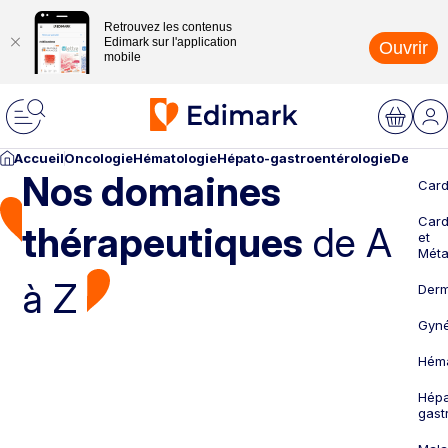
Retrouvez les contenus
Edimark sur l'application
Ouvrir
mobile
Accueil
Oncologie
Hématologie
Hépato-gastroentérologie
Dermato
Nos domaines
Card
Card
thérapeutiques
de A
et
Méta
à Z
Derm
Gyné
Héma
Hépa
gast