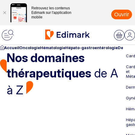
Retrouvez les contenus
Edimark sur l'application
Ouvrir
mobile
Accueil
Oncologie
Hématologie
Hépato-gastroentérologie
Dermato
Nos domaines
Card
Card
thérapeutiques
de A
et
Méta
à Z
Derm
Gyné
Héma
Hépa
gast