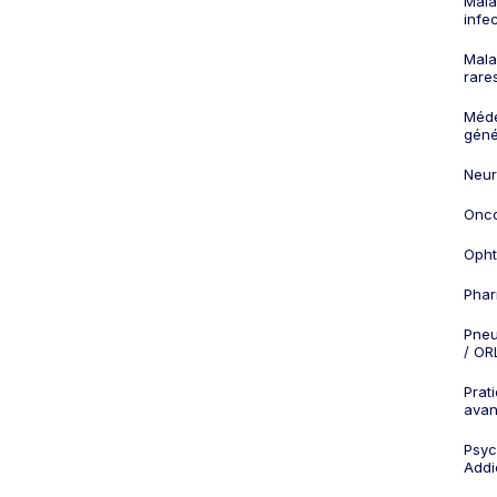
Mala
infe
Mala
rare
Méd
géné
Neur
Onco
Opht
Phar
Pneu
/ OR
Prat
ava
Psych
Addi