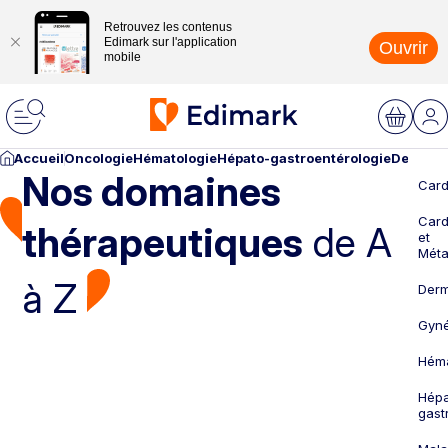
Retrouvez les contenus
Edimark sur l'application
Ouvrir
mobile
Accueil
Oncologie
Hématologie
Hépato-gastroentérologie
Dermato
Nos domaines
Card
Card
thérapeutiques
de A
et
Méta
à Z
Derm
Gyné
Héma
Hépa
gast