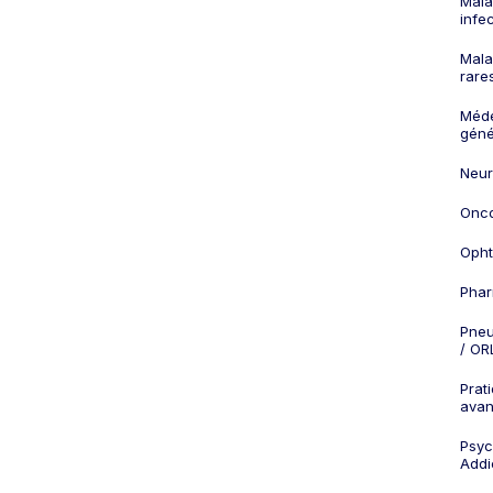
Mala
infe
Mala
rare
Méd
géné
Neur
Onco
Opht
Phar
Pneu
/ OR
Prat
ava
Psych
Addi