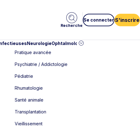
S'inscrire
Se connecter
Recherche
infectieuses
Neurologie
Ophtalmologie
Pédiatrie
Cardiologie
Car
Pratique avancée
Psychiatrie / Addictologie
Pédiatrie
Rhumatologie
Santé animale
Transplantation
Vieillissement