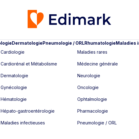
logie
Dermatologie
Pneumologie / ORL
Rhumatologie
Maladies 
Cardiologie
Maladies rares
Cardiorénal et Métabolisme
Médecine générale
Dermatologie
Neurologie
Gynécologie
Oncologie
Hématologie
Ophtalmologie
Hépato-gastroentérologie
Pharmacologie
Maladies infectieuses
Pneumologie / ORL