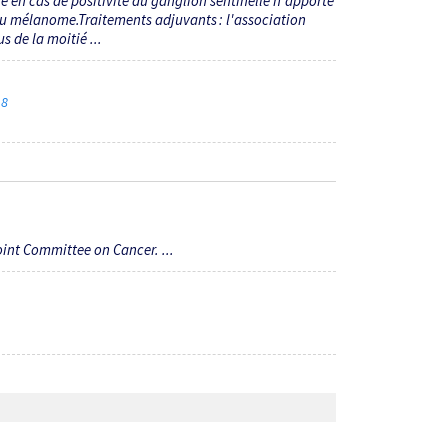
 en cas de positivité du ganglion sentinelle n'apporte
 au mélanome.Traitements adjuvants : l'association
 de la moitié ...
18
int Committee on Cancer. ...