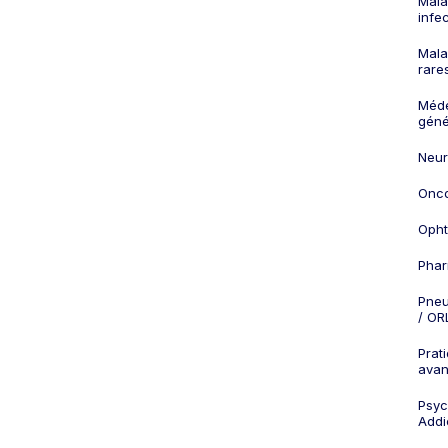
Mala
infe
Mala
rare
Méd
géné
Neur
Onco
Opht
Phar
Pneu
/ OR
Prat
ava
Psych
Addi