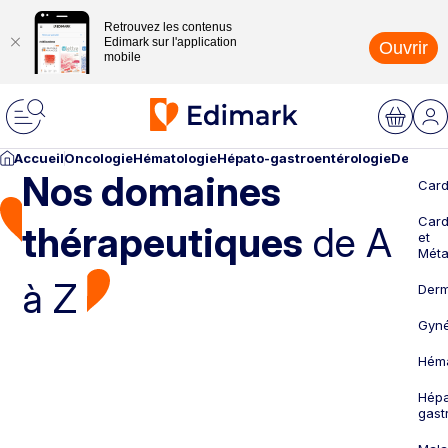
Retrouvez les contenus
Edimark sur l'application
Ouvrir
mobile
Accueil
Oncologie
Hématologie
Hépato-gastroentérologie
Dermato
Nos domaines
Card
Card
thérapeutiques
de A
et
Méta
à Z
Derm
Gyné
Héma
Hépa
gast