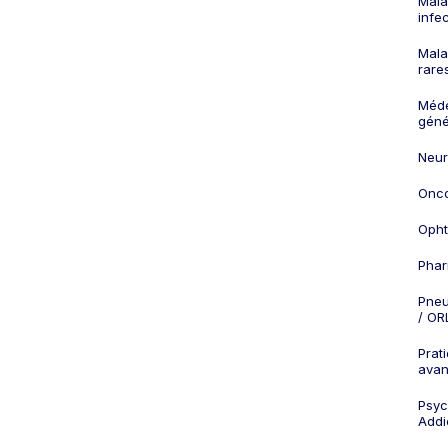
Mala
infe
Mala
rare
Méd
géné
Neur
Onco
Opht
Phar
Pneu
/ OR
Prat
ava
Psych
Addi