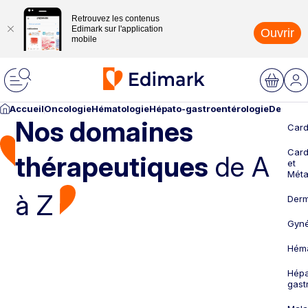
Retrouvez les contenus
Edimark sur l'application
Ouvrir
mobile
Accueil
Oncologie
Hématologie
Hépato-gastroentérologie
Dermato
Nos domaines
Card
Card
thérapeutiques
de A
et
Méta
à Z
Derm
Gyné
Héma
Hépa
gast