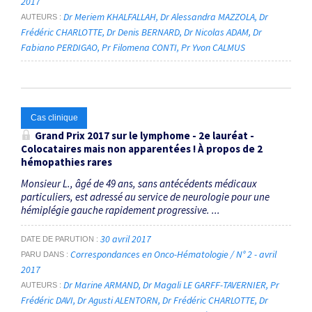
2017
Dr Meriem KHALFALLAH
Dr Alessandra MAZZOLA
Dr
AUTEURS
Frédéric CHARLOTTE
Dr Denis BERNARD
Dr Nicolas ADAM
Dr
Fabiano PERDIGAO
Pr Filomena CONTI
Pr Yvon CALMUS
Cas clinique
Grand Prix 2017 sur le lymphome - 2e lauréat -
Colocataires mais non apparentées ! À propos de 2
hémopathies rares
Monsieur L., âgé de 49 ans, sans antécédents médicaux
particuliers, est adressé au service de neurologie pour une
hémiplégie gauche rapidement progressive. ...
30 avril 2017
DATE DE PARUTION
Correspondances en Onco-Hématologie / N° 2 - avril
PARU DANS
2017
Dr Marine ARMAND
Dr Magali LE GARFF-TAVERNIER
Pr
AUTEURS
Frédéric DAVI
Dr Agusti ALENTORN
Dr Frédéric CHARLOTTE
Dr