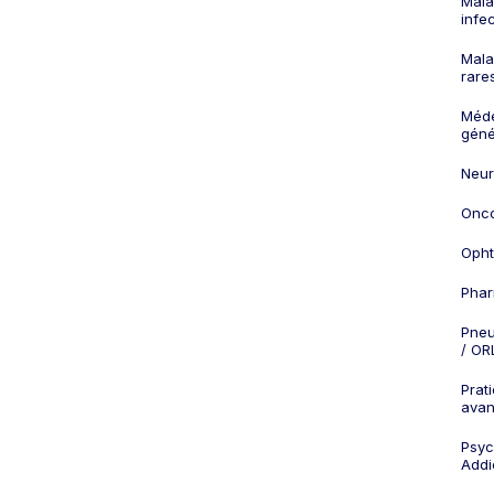
Mala
infe
Mala
rare
Méd
géné
Neur
Onco
Opht
Phar
Pneu
/ OR
Prat
ava
Psych
Addi