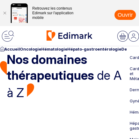
Retrouvez les contenus
Edimark sur l'application
Ouvrir
mobile
Accueil
Oncologie
Hématologie
Hépato-gastroentérologie
Dermato
Nos domaines
Card
Card
thérapeutiques
de A
et
Méta
à Z
Derm
Gyné
Héma
Hépa
gast