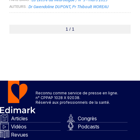
Dr Gwendoline DUPONT
Pr Thibault MOREAU
AUTEURS
1 / 1
Reconnu comme service de presse en ligne.
n° CPPAP 1028 X 92038.
Réservé aux professionnels de la santé.
Articles
Congrès
Vidéos
Podcasts
Revues