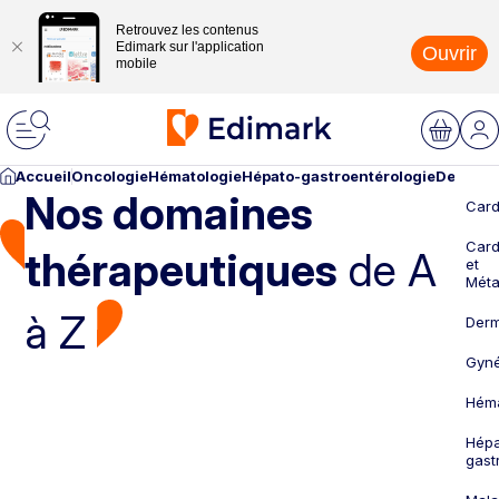
Retrouvez les contenus
Edimark sur l'application
Ouvrir
mobile
Accueil
Oncologie
Hématologie
Hépato-gastroentérologie
Dermato
Nos domaines
Card
Card
thérapeutiques
de A
et
Méta
à Z
Derm
Gyné
Héma
Hépa
gast