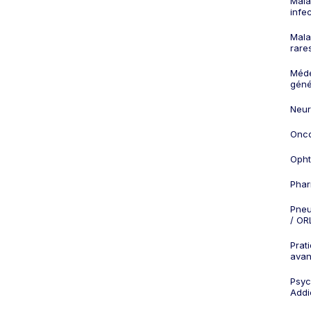
Mala
infe
Mala
rare
Méd
géné
Neur
Onco
Opht
Phar
Pneu
/ OR
Prat
ava
Psych
Addi