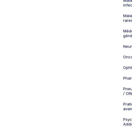
Mala
infe
Mala
rare
Méd
géné
Neur
Onco
Opht
Phar
Pneu
/ OR
Prat
ava
Psych
Addi