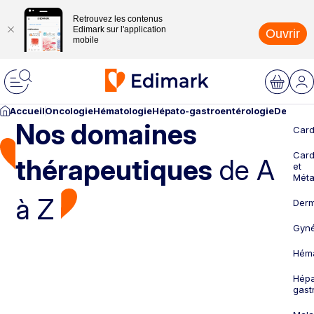
Retrouvez les contenus
Edimark sur l'application
Ouvrir
mobile
Accueil
Oncologie
Hématologie
Hépato-gastroentérologie
Dermato
Nos domaines
Card
Card
thérapeutiques
de A
et
Méta
à Z
Derm
Gyné
Héma
Hépa
gast