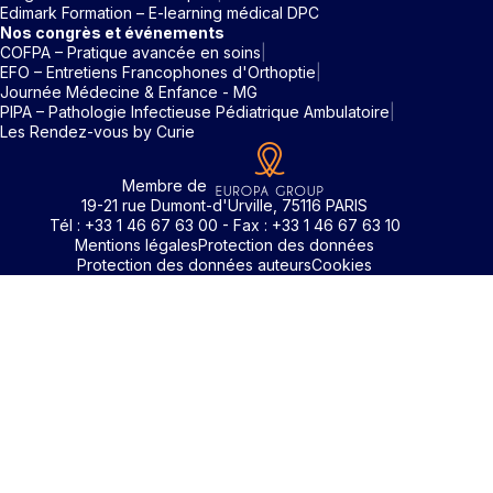
Edimark Formation – E-learning médical DPC
Nos congrès et événements
COFPA – Pratique avancée en soins
EFO – Entretiens Francophones d'Orthoptie
Journée Médecine & Enfance - MG
PIPA – Pathologie Infectieuse Pédiatrique Ambulatoire
Les Rendez-vous by Curie
Membre de
19-21 rue Dumont-d'Urville, 75116 PARIS
Tél : +33 1 46 67 63 00 - Fax : +33 1 46 67 63 10
Mentions légales
Protection des données
Protection des données auteurs
Cookies
Identifiant / Mot de passe oubli
Pour accéder aux contenus publiés sur Edimark.fr vous dev
posséder un compte et vous identifier au moyen d’un email e
Déjà inscrit(e)
Déjà inscrit(e)
Pas encore inscrit(e) ?
Pas encore inscrit(e) ?
Vous avez oublié votre mot de passe ?
d’un mot de passe. L’email est celui que vous avez renseigné
Merci de saisir votre e-mail. Vous recevrez un message
lors de votre inscription ou de votre abonnement à l’une de 
Connectez-vous à votre compte
Connectez-vous à votre compte
pour réinitialiser votre mot de passe.
publications. Si toutefois vous ne vous souvenez plus de vos
identifiants, veuillez nous contacter en cliquant
ici
.
Votre adresse email
Votre adresse email