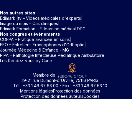
Nos autres sites
Edimark |tv – Vidéos médicales d'experts
Image du mois – Cas cliniques
Edimark Formation – E-learning médical DPC
Nos congrès et événements
COFPA – Pratique avancée en soins
EFO – Entretiens Francophones d'Orthoptie
Journée Médecine & Enfance - MG
PIPA – Pathologie Infectieuse Pédiatrique Ambulatoire
Les Rendez-vous by Curie
Membre de
19-21 rue Dumont-d'Urville, 75116 PARIS
Tél : +33 1 46 67 63 00 - Fax : +33 1 46 67 63 10
Mentions légales
Protection des données
Protection des données auteurs
Cookies
Identifiant / Mot de passe oubli
Pour accéder aux contenus publiés sur Edimark.fr vous dev
posséder un compte et vous identifier au moyen d’un email e
Déjà inscrit(e)
Déjà inscrit(e)
Pas encore inscrit(e) ?
Pas encore inscrit(e) ?
Vous avez oublié votre mot de passe ?
d’un mot de passe. L’email est celui que vous avez renseigné