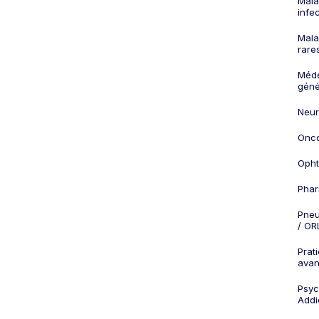
Mala
infe
Mala
rare
Méd
géné
Neur
Onco
Opht
Phar
Pneu
/ OR
Prat
ava
Psych
Addi