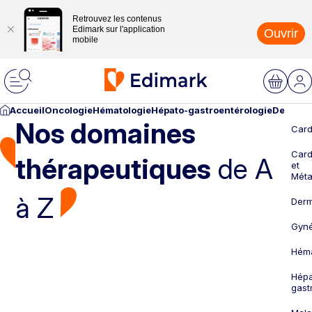
Retrouvez les contenus
Edimark sur l'application
Ouvrir
mobile
Accueil
Oncologie
Hématologie
Hépato-gastroentérologie
Dermato
Nos domaines
Card
Card
thérapeutiques
de A
et
Méta
à Z
Derm
Gyné
Héma
Hépa
gast