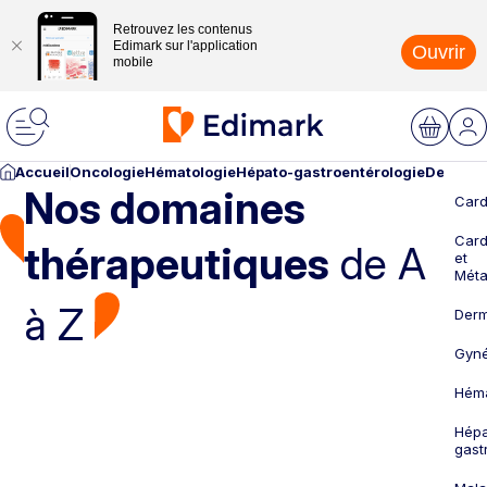
Retrouvez les contenus
Edimark sur l'application
Ouvrir
mobile
Accueil
Oncologie
Hématologie
Hépato-gastroentérologie
Dermato
Nos domaines
Card
Card
thérapeutiques
de A
et
Méta
à Z
Derm
Gyné
Héma
Hépa
gast