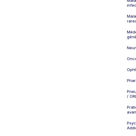
Mala
infe
Mala
rare
Méd
géné
Neur
Onco
Opht
Phar
Pneu
/ OR
Prat
ava
Psych
Addi