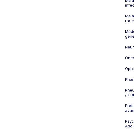
Mala
infe
Mala
rare
Méd
géné
Neur
Onco
Opht
Phar
Pneu
/ OR
Prat
ava
Psych
Addi