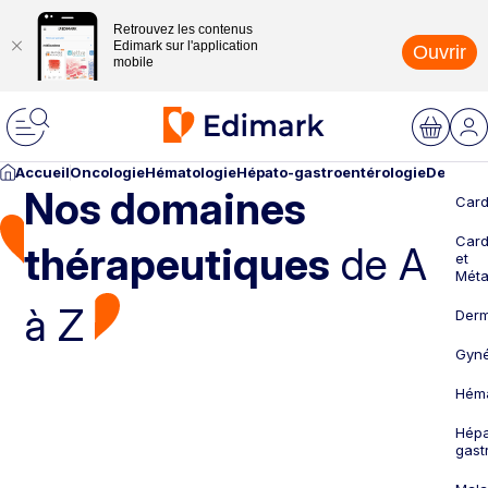
Retrouvez les contenus
Edimark sur l'application
Ouvrir
mobile
Accueil
Oncologie
Hématologie
Hépato-gastroentérologie
Dermato
Nos domaines
Card
Card
thérapeutiques
de A
et
Méta
à Z
Derm
Gyné
Héma
Hépa
gast