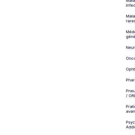
Mala
infe
Mala
rare
Méd
géné
Neur
Onco
Opht
Phar
Pneu
/ OR
Prat
ava
Psych
Addi