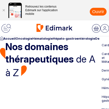
Retrouvez les contenus
Edimark sur l'application
Ouvrir
mobile
Accueil
Oncologie
Hématologie
Hépato-gastroentérologie
Dermato
Nos domaines
Card
Card
thérapeutiques
de A
et
Méta
à Z
Derm
Gyné
Héma
Hépa
gast