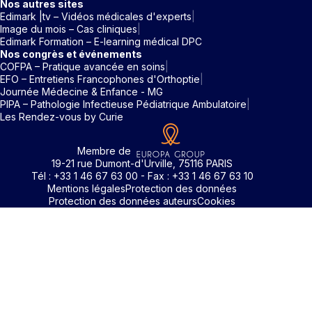
Nos autres sites
Edimark |tv – Vidéos médicales d'experts
Image du mois – Cas cliniques
Edimark Formation – E-learning médical DPC
Nos congrès et événements
COFPA – Pratique avancée en soins
EFO – Entretiens Francophones d'Orthoptie
Journée Médecine & Enfance - MG
PIPA – Pathologie Infectieuse Pédiatrique Ambulatoire
Les Rendez-vous by Curie
Membre de
19-21 rue Dumont-d'Urville, 75116 PARIS
Tél : +33 1 46 67 63 00 - Fax : +33 1 46 67 63 10
Mentions légales
Protection des données
Protection des données auteurs
Cookies
Identifiant / Mot de passe oubli
Pour accéder aux contenus publiés sur Edimark.fr vous dev
posséder un compte et vous identifier au moyen d’un email e
Déjà inscrit(e)
Déjà inscrit(e)
Pas encore inscrit(e) ?
Pas encore inscrit(e) ?
Vous avez oublié votre mot de passe ?
d’un mot de passe. L’email est celui que vous avez renseigné
Merci de saisir votre e-mail. Vous recevrez un message
lors de votre inscription ou de votre abonnement à l’une de 
Connectez-vous à votre compte
Connectez-vous à votre compte
pour réinitialiser votre mot de passe.
publications. Si toutefois vous ne vous souvenez plus de vos