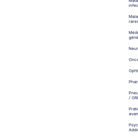
Mala
infe
Mala
rare
Méd
géné
Neur
Onco
Opht
Phar
Pneu
/ OR
Prat
ava
Psych
Addi