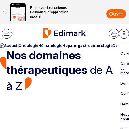
Retrouvez les contenus
Edimark sur l'application
Ouvrir
mobile
Accueil
Oncologie
Hématologie
Hépato-gastroentérologie
Dermato
Nos domaines
Card
Card
thérapeutiques
de A
et
Méta
à Z
Derm
Gyné
Héma
Hépa
gast