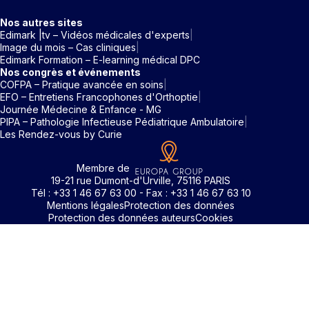
Nos autres sites
Edimark |tv – Vidéos médicales d'experts
Image du mois – Cas cliniques
Edimark Formation – E-learning médical DPC
Nos congrès et événements
COFPA – Pratique avancée en soins
EFO – Entretiens Francophones d'Orthoptie
Journée Médecine & Enfance - MG
PIPA – Pathologie Infectieuse Pédiatrique Ambulatoire
Les Rendez-vous by Curie
Membre de
19-21 rue Dumont-d'Urville, 75116 PARIS
Tél : +33 1 46 67 63 00 - Fax : +33 1 46 67 63 10
Mentions légales
Protection des données
Protection des données auteurs
Cookies
Identifiant / Mot de passe oubli
Pour accéder aux contenus publiés sur Edimark.fr vous dev
posséder un compte et vous identifier au moyen d’un email e
Déjà inscrit(e)
Déjà inscrit(e)
Pas encore inscrit(e) ?
Pas encore inscrit(e) ?
Vous avez oublié votre mot de passe ?
d’un mot de passe. L’email est celui que vous avez renseigné
Merci de saisir votre e-mail. Vous recevrez un message
lors de votre inscription ou de votre abonnement à l’une de 
Connectez-vous à votre compte
Connectez-vous à votre compte