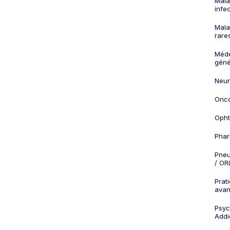
Mala
infe
Mala
rare
Méd
géné
Neur
Onco
Opht
Phar
Pneu
/ OR
Prat
ava
Psych
Addi