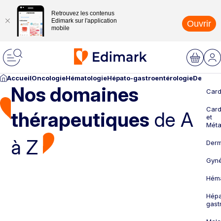
Retrouvez les contenus
Edimark sur l'application
Ouvrir
mobile
Accueil
Oncologie
Hématologie
Hépato-gastroentérologie
Dermato
Nos domaines
Card
Card
thérapeutiques
de A
et
Méta
à Z
Derm
Gyné
Héma
Hépa
gast