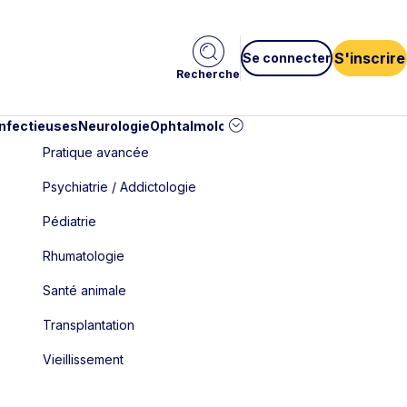
S'inscrire
Se connecter
Recherche
infectieuses
Neurologie
Ophtalmologie
Pédiatrie
Cardiologie
Car
Pratique avancée
Psychiatrie / Addictologie
Pédiatrie
Rhumatologie
Santé animale
Transplantation
Vieillissement