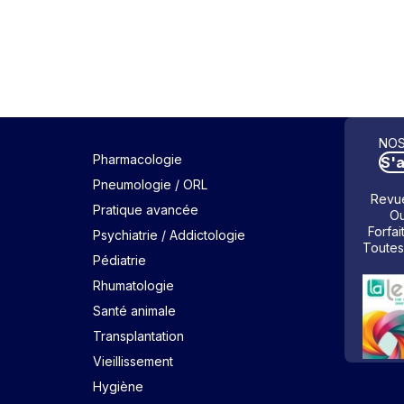
NOS
Pharmacologie
S'
Pneumologie / ORL
Revue
Pratique avancée
Ou
Forfai
Psychiatrie / Addictologie
Toutes
Pédiatrie
Rhumatologie
Santé animale
Transplantation
Vieillissement
Hygiène