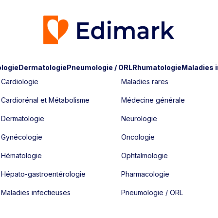
logie
Dermatologie
Pneumologie / ORL
Rhumatologie
Maladies 
Cardiologie
Maladies rares
Cardiorénal et Métabolisme
Médecine générale
Dermatologie
Neurologie
Gynécologie
Oncologie
Hématologie
Ophtalmologie
Hépato-gastroentérologie
Pharmacologie
Maladies infectieuses
Pneumologie / ORL