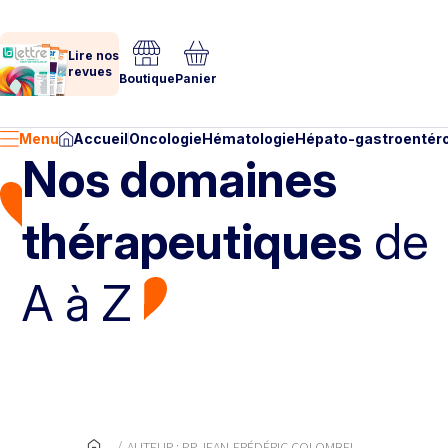
Lire nos
revues
Boutique
Panier
Menu
Accueil
Oncologie
Hématologie
Hépato-gastroentéro
Nos domaines
thérapeutiques
de
A à Z
AUTEUR : PR JEAN-FRÉDÉRIC COLOMBEL