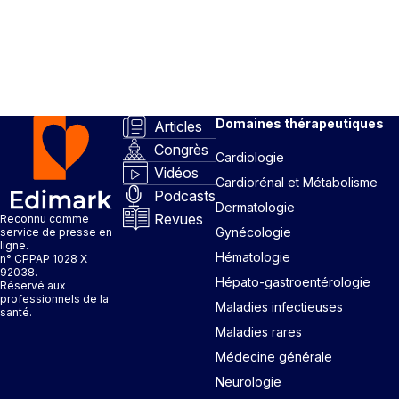
Domaines thérapeutiques
Articles
Congrès
Cardiologie
Vidéos
Cardiorénal et Métabolisme
Podcasts
Dermatologie
Revues
Reconnu comme
Gynécologie
service de presse en
ligne.
Hématologie
n° CPPAP 1028 X
92038.
Hépato-gastroentérologie
Réservé aux
professionnels de la
Maladies infectieuses
santé.
Maladies rares
Médecine générale
Neurologie