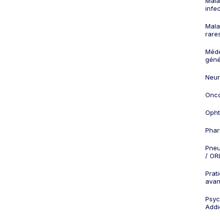
Mala
infe
Mala
rare
Méd
géné
Neur
Onco
Opht
Phar
Pneu
/ OR
Prat
ava
Psych
Addi