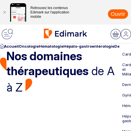
Retrouvez les contenus
Edimark sur l'application
Ouvrir
mobile
Accueil
Oncologie
Hématologie
Hépato-gastroentérologie
Dermato
Nos domaines
Card
Card
thérapeutiques
de A
et
Méta
à Z
Derm
Gyné
Héma
Hépa
gast