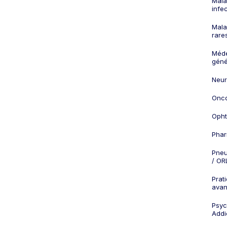
Mala
infe
Mala
rare
Méd
géné
Neur
Onco
Opht
Phar
Pneu
/ OR
Prat
ava
Psych
Addi