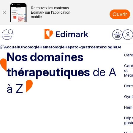
Retrouvez les contenus
Edimark sur l'application
Ouvrir
mobile
Accueil
Oncologie
Hématologie
Hépato-gastroentérologie
Dermato
Nos domaines
Card
Card
thérapeutiques
de A
et
Méta
à Z
Derm
Gyné
Héma
Hépa
gast