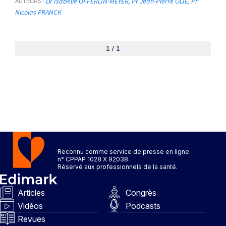
Dr Isabelle OFFERLIN-MEYER
Pr Jean-Pierre OLIE
Pr
AUTEURS
Nicolas FRANCK
1 / 1
Reconnu comme service de presse en ligne.
n° CPPAP 1028 X 92038.
Réservé aux professionnels de la santé.
Articles
Congrès
Vidéos
Podcasts
Revues